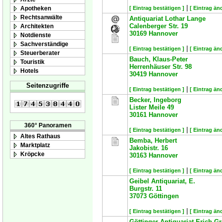
|
Apotheken
[ Eintrag bestätigen ]
[ Eintrag än
Rechtsanwälte
Antiquariat Lothar Lange
Calenberger Str. 19
Architekten
30169
Hannover
Notdienste
Sachverständige
|
[ Eintrag bestätigen ]
[ Eintrag än
Steuerberater
Bauch, Klaus-Peter
Touristik
Herrenhäuser Str. 98
Hotels
30419
Hannover
Seitenzugriffe
|
[ Eintrag bestätigen ]
[ Eintrag än
Becker, Ingeborg
Lister Meile 49
30161
Hannover
360° Panoramen
|
[ Eintrag bestätigen ]
[ Eintrag än
Altes Rathaus
Bemba, Herbert
Marktplatz
Jakobistr. 16
Kröpcke
30163
Hannover
|
[ Eintrag bestätigen ]
[ Eintrag än
Geibel Antiquariat, E.
Burgstr. 11
37073
Göttingen
|
[ Eintrag bestätigen ]
[ Eintrag än
Göttinger Antiquariat Erich G