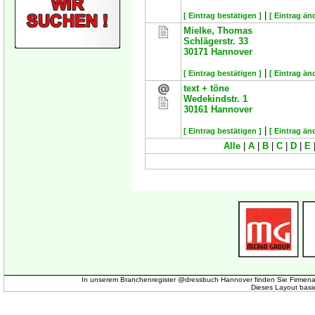
|
[ Eintrag bestätigen ]
[ Eintrag än
Mielke, Thomas
Schlägerstr. 33
30171
Hannover
|
[ Eintrag bestätigen ]
[ Eintrag än
text + töne
Wedekindstr. 1
30161
Hannover
|
[ Eintrag bestätigen ]
[ Eintrag än
Alle
|
A
|
B
|
C
|
D
|
E
In unserem Branchenregister @dressbuch Hannover finden Sie Firmena
Dieses Layout basi