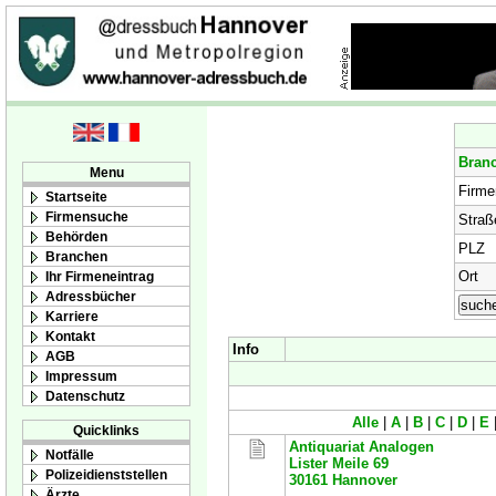
Bran
Menu
Firm
Startseite
Firmensuche
Straß
Behörden
PLZ
Branchen
Ort
Ihr Firmeneintrag
Adressbücher
Karriere
Kontakt
Info
AGB
Impressum
Datenschutz
Alle
|
A
|
B
|
C
|
D
|
E
Quicklinks
Antiquariat Analogen
Notfälle
Lister Meile 69
Polizeidienststellen
30161
Hannover
Ärzte