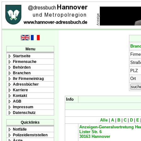
Bran
Menu
Firm
Startseite
Firmensuche
Straß
Behörden
PLZ
Branchen
Ort
Ihr Firmeneintrag
Adressbücher
Karriere
Kontakt
Info
AGB
Impressum
Datenschutz
Alle
|
A
|
B
|
C
|
D
|
E
Quicklinks
Anzeigen-Generalvertretung H
Notfälle
Lister Str. 6
Polizeidienststellen
30163
Hannover
Ärzte