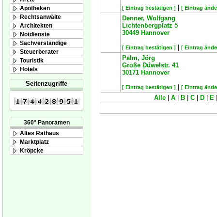
|
Apotheken
[ Eintrag bestätigen ]
[ Eintrag ände
Rechtsanwälte
Denner, Wolfgang
Lichtenbergplatz 5
Architekten
30449
Hannover
Notdienste
Sachverständige
|
[ Eintrag bestätigen ]
[ Eintrag ände
Steuerberater
Palm, Jörg
Touristik
Große Düwelstr. 41
Hotels
30171
Hannover
Seitenzugriffe
|
[ Eintrag bestätigen ]
[ Eintrag ände
Alle
|
A
|
B
|
C
|
D
|
E
360° Panoramen
Altes Rathaus
Marktplatz
Kröpcke