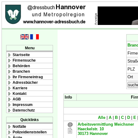
Bran
Menu
Firm
Startseite
Firmensuche
Straß
Behörden
PLZ
Branchen
Ort
Ihr Firmeneintrag
Adressbücher
Karriere
Kontakt
Info
Fir
AGB
Impressum
Datenschutz
Alle
|
A
|
B
|
C
|
D
|
E
Quicklinks
Arbeitsvermittlung Meichsner
Notfälle
Haeckelstr. 10
Polizeidienststellen
30173
Hannover
Ärzte