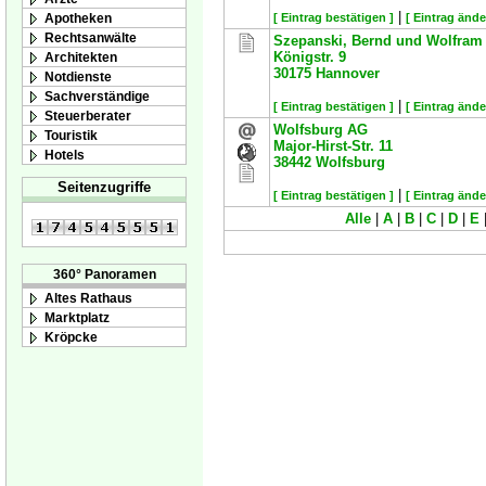
|
Apotheken
[ Eintrag bestätigen ]
[ Eintrag ände
Rechtsanwälte
Szepanski, Bernd und Wolfram
Königstr. 9
Architekten
30175
Hannover
Notdienste
Sachverständige
|
[ Eintrag bestätigen ]
[ Eintrag ände
Steuerberater
Wolfsburg AG
Touristik
Major-Hirst-Str. 11
Hotels
38442
Wolfsburg
Seitenzugriffe
|
[ Eintrag bestätigen ]
[ Eintrag ände
Alle
|
A
|
B
|
C
|
D
|
E
360° Panoramen
Altes Rathaus
Marktplatz
Kröpcke