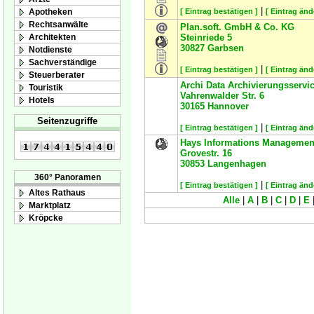
|
Apotheken
[ Eintrag bestätigen ]
[ Eintrag änd
Rechtsanwälte
Plan.soft. GmbH & Co. KG
Architekten
Steinriede 5
30827
Garbsen
Notdienste
Sachverständige
|
[ Eintrag bestätigen ]
[ Eintrag änd
Steuerberater
Archi Data Archivierungsserv
Touristik
Vahrenwalder Str. 6
Hotels
30165
Hannover
Seitenzugriffe
|
[ Eintrag bestätigen ]
[ Eintrag änd
Hays Informations Manageme
Grovestr. 16
30853
Langenhagen
360° Panoramen
|
[ Eintrag bestätigen ]
[ Eintrag änd
Altes Rathaus
Alle
|
A
|
B
|
C
|
D
|
E
Marktplatz
Kröpcke