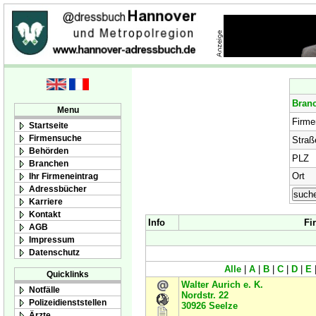
Bran
Menu
Firm
Startseite
Firmensuche
Straß
Behörden
PLZ
Branchen
Ort
Ihr Firmeneintrag
Adressbücher
Karriere
Kontakt
Info
Fi
AGB
Impressum
Datenschutz
Alle
|
A
|
B
|
C
|
D
|
E
Quicklinks
Walter Aurich e. K.
Notfälle
Nordstr. 22
Polizeidienststellen
30926
Seelze
Ärzte