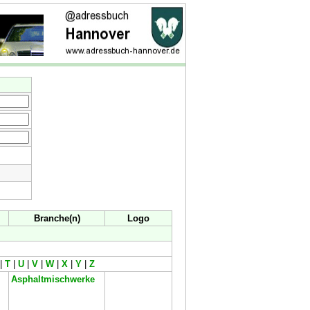
Branche(n)
Logo
|
T
|
U
|
V
|
W
|
X
|
Y
|
Z
Asphaltmischwerke