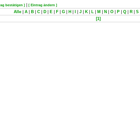
|
rag bestätigen ]
[ Eintrag ändern ]
Alle
|
A
|
B
|
C
|
D
|
E
|
F
|
G
|
H
|
I
|
J
|
K
|
L
|
M
|
N
|
O
|
P
|
Q
|
R
|
S
[1]