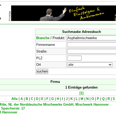
Suchmaske Adressbuch
Branche
/ Produkt:
Firmenname
Straße:
PLZ
Ort
Firma
1 Einträge gefunden
[1]
Alle
|
A
|
B
|
C
|
D
|
E
|
F
|
G
|
H
|
I
|
J
|
K
|
L
|
M
|
N
|
O
|
P
|
Q
|
R
|
S
Mitte, NL der Norddeutsche Mischwerke GmbH, Mischwerk Hannover
 Speicherstr. 17
3
Hannover