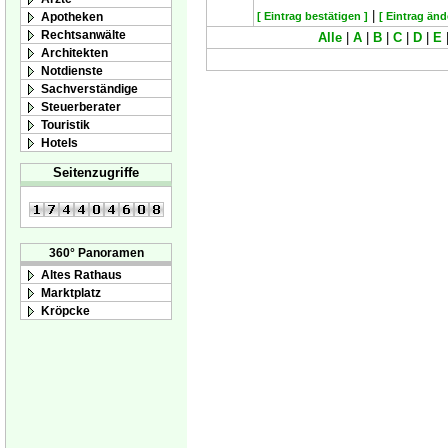
|
Apotheken
[ Eintrag bestätigen ]
[ Eintrag änd
Rechtsanwälte
Alle
|
A
|
B
|
C
|
D
|
E
Architekten
Notdienste
Sachverständige
Steuerberater
Touristik
Hotels
Seitenzugriffe
360° Panoramen
Altes Rathaus
Marktplatz
Kröpcke