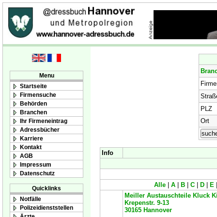
Bran
Menu
Firm
Startseite
Firmensuche
Straß
Behörden
PLZ
Branchen
Ort
Ihr Firmeneintrag
Adressbücher
Karriere
Kontakt
Info
AGB
Impressum
Datenschutz
Alle
|
A
|
B
|
C
|
D
|
E
Quicklinks
Meiller Austauschteile Kluck K
Notfälle
Krepenstr. 9-13
Polizeidienststellen
30165
Hannover
Ärzte