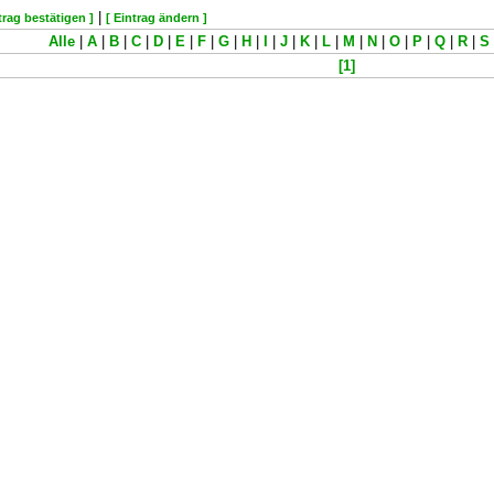
|
trag bestätigen ]
[ Eintrag ändern ]
Alle
|
A
|
B
|
C
|
D
|
E
|
F
|
G
|
H
|
I
|
J
|
K
|
L
|
M
|
N
|
O
|
P
|
Q
|
R
|
S
[1]