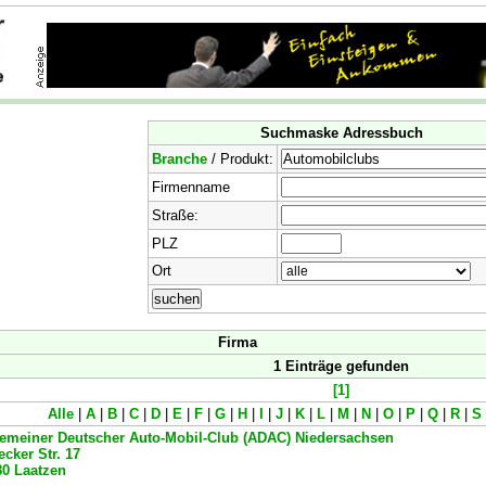
Suchmaske Adressbuch
Branche
/ Produkt:
Firmenname
Straße:
PLZ
Ort
Firma
1 Einträge gefunden
[1]
Alle
|
A
|
B
|
C
|
D
|
E
|
F
|
G
|
H
|
I
|
J
|
K
|
L
|
M
|
N
|
O
|
P
|
Q
|
R
|
S
gemeiner Deutscher Auto-Mobil-Club (ADAC) Niedersachsen
cker Str. 17
80
Laatzen