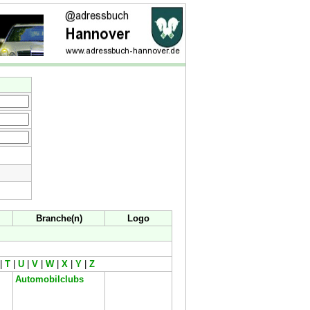
Branche(n)
Logo
|
T
|
U
|
V
|
W
|
X
|
Y
|
Z
Automobilclubs