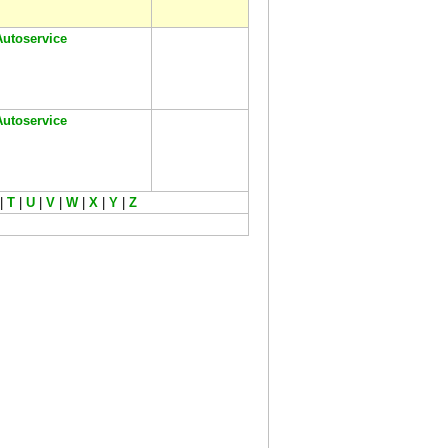
Autoservice
Autoservice
|
T
|
U
|
V
|
W
|
X
|
Y
|
Z