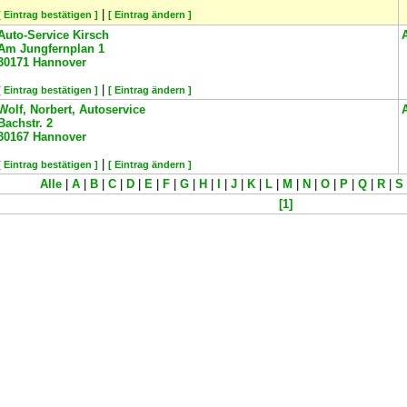
|
[ Eintrag bestätigen ]
[ Eintrag ändern ]
Auto-Service Kirsch
Am Jungfernplan 1
30171
Hannover
|
[ Eintrag bestätigen ]
[ Eintrag ändern ]
Wolf, Norbert, Autoservice
Bachstr. 2
30167
Hannover
|
[ Eintrag bestätigen ]
[ Eintrag ändern ]
Alle
|
A
|
B
|
C
|
D
|
E
|
F
|
G
|
H
|
I
|
J
|
K
|
L
|
M
|
N
|
O
|
P
|
Q
|
R
|
S
[1]