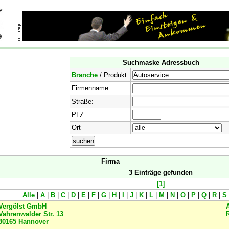
Suchmaske Adressbuch
Branche
/ Produkt:
Firmenname
Straße:
PLZ
Ort
Firma
3 Einträge gefunden
[1]
Alle
|
A
|
B
|
C
|
D
|
E
|
F
|
G
|
H
|
I
|
J
|
K
|
L
|
M
|
N
|
O
|
P
|
Q
|
R
|
S
Vergölst GmbH
Vahrenwalder Str. 13
30165
Hannover