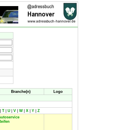
Branche(n)
Logo
|
T
|
U
|
V
|
W
|
X
|
Y
|
Z
Autoservice
Reifen