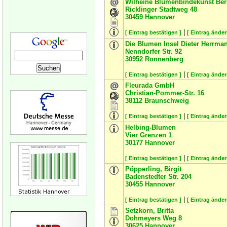
Wilheine Blumenbindekunst Ber
Ricklinger Stadtweg 48
30459
Hannover
|
[ Eintrag bestätigen ]
[ Eintrag änder
Die Blumen Insel Dieter Herrma
Nenndorfer Str. 92
30952
Ronnenberg
|
[ Eintrag bestätigen ]
[ Eintrag änder
Fleurada GmbH
Christian-Pommer-Str. 16
38112
Braunschweig
|
[ Eintrag bestätigen ]
[ Eintrag änder
Helbing-Blumen
Vier Grenzen 1
30177
Hannover
|
[ Eintrag bestätigen ]
[ Eintrag änder
Pöpperling, Birgit
Badenstedter Str. 204
30455
Hannover
|
[ Eintrag bestätigen ]
[ Eintrag änder
Setzkorn, Britta
Dohmeyers Weg 8
30625
Hannover