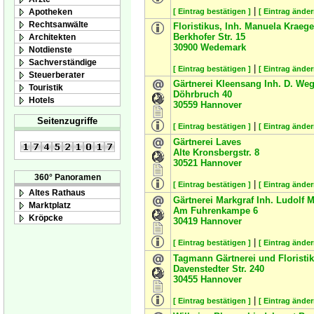
|
Apotheken
[ Eintrag bestätigen ]
[ Eintrag änder
Rechtsanwälte
Floristikus, Inh. Manuela Kraege
Berkhofer Str. 15
Architekten
30900
Wedemark
Notdienste
Sachverständige
|
[ Eintrag bestätigen ]
[ Eintrag änder
Steuerberater
Gärtnerei Kleensang Inh. D. We
Touristik
Döhrbruch 40
Hotels
30559
Hannover
Seitenzugriffe
|
[ Eintrag bestätigen ]
[ Eintrag änder
Gärtnerei Laves
Alte Kronsbergstr. 8
30521
Hannover
360° Panoramen
|
[ Eintrag bestätigen ]
[ Eintrag änder
Altes Rathaus
Gärtnerei Markgraf Inh. Ludolf 
Marktplatz
Am Fuhrenkampe 6
Kröpcke
30419
Hannover
|
[ Eintrag bestätigen ]
[ Eintrag änder
Tagmann Gärtnerei und Floristik
Davenstedter Str. 240
30455
Hannover
|
[ Eintrag bestätigen ]
[ Eintrag änder