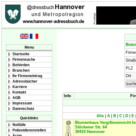
Bran
Menu
Firm
Startseite
Firmensuche
Straß
Behörden
PLZ
Branchen
Ort
Ihr Firmeneintrag
Adressbücher
Karriere
Kontakt
Info
Fi
AGB
Impressum
Datenschutz
Alle
|
A
|
B
|
C
|
D
|
E
Quicklinks
Blumenhaus Vergißmeinnicht In
Notfälle
Stöckener Str. 64
Polizeidienststellen
30419
Hannover
Ärzte