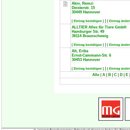
Akin, Remzi
Deisterstr. 15
30449
Hannover
|
[ Eintrag bestätigen ]
[ Eintrag änder
ALLTIER Alles für Tiere GmbH
Hamburger Str. 49
38114
Braunschweig
|
[ Eintrag bestätigen ]
[ Eintrag änder
Alt, Erika
Ernst-Cammann-Str. 6
30453
Hannover
|
[ Eintrag bestätigen ]
[ Eintrag änder
Alle
|
A
|
B
|
C
|
D
|
E
In unserem Branchenregister @dressbuch Hannover finden Sie Firmena