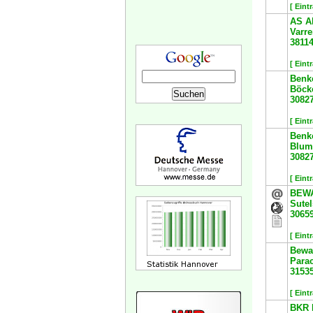
[ Eint
AS A
Varre
3811
[ Eint
Benk
Böcke
3082
[ Eint
Benk
Blume
3082
[ Eint
BEWA
Sutel
3065
[ Eint
Bewa
Para
3153
[ Eint
BKR 