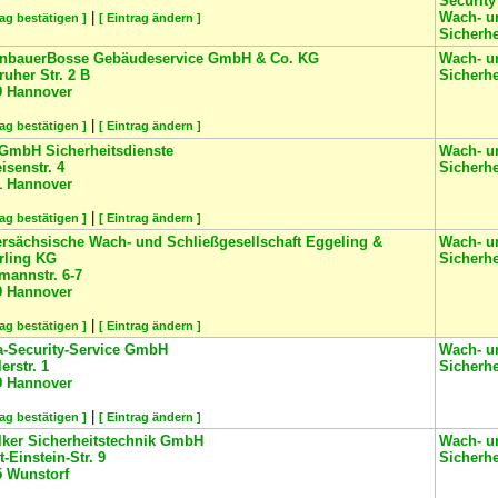
Security
|
Wach- u
rag bestätigen ]
[ Eintrag ändern ]
Sicherh
nbauerBosse Gebäudeservice GmbH & Co. KG
Wach- u
ruher Str. 2 B
Sicherh
9
Hannover
|
rag bestätigen ]
[ Eintrag ändern ]
GmbH Sicherheitsdienste
Wach- u
eisenstr. 4
Sicherh
1
Hannover
|
rag bestätigen ]
[ Eintrag ändern ]
ersächsische Wach- und Schließgesellschaft Eggeling &
Wach- u
rling KG
Sicherh
mannstr. 6-7
9
Hannover
|
rag bestätigen ]
[ Eintrag ändern ]
a-Security-Service GmbH
Wach- u
erstr. 1
Sicherh
9
Hannover
|
rag bestätigen ]
[ Eintrag ändern ]
lker Sicherheitstechnik GmbH
Wach- u
t-Einstein-Str. 9
Sicherh
5
Wunstorf