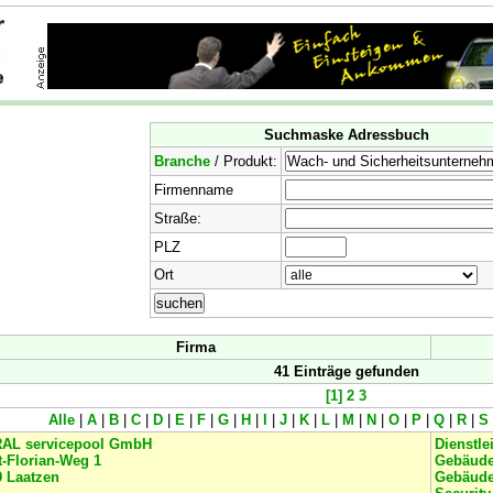
Suchmaske Adressbuch
Branche
/ Produkt:
Firmenname
Straße:
PLZ
Ort
Firma
41 Einträge gefunden
[1]
2
3
Alle
|
A
|
B
|
C
|
D
|
E
|
F
|
G
|
H
|
I
|
J
|
K
|
L
|
M
|
N
|
O
|
P
|
Q
|
R
|
S
AL servicepool GmbH
Dienstle
-Florian-Weg 1
Gebäud
0
Laatzen
Gebäude