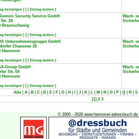
|
rag bestätigen ]
[ Eintrag ändern ]
Gemini Security Service GmbH
Wach- u
Str. 26
Sicherh
0
Braunschweig
|
rag bestätigen ]
[ Eintrag ändern ]
S Unternehmensgruppe GmbH
Wach- u
dorfer Chaussee 18
Sicherh
3
Hannover
|
rag bestätigen ]
[ Eintrag ändern ]
A-Group GmbH
Wach- u
ter Str. 69
Sicherh
9
Hannover
|
rag bestätigen ]
[ Eintrag ändern ]
Alle
|
A
|
B
|
C
|
D
|
E
|
F
|
G
|
H
|
I
|
J
|
K
|
L
|
M
|
N
|
O
|
P
|
Q
|
R
|
S
[1]
2
3
© 2005 - 2026 www.hannover-adressbuch.de