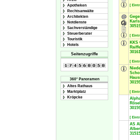
Apotheken
[ Eint
Rechtsanwälte
Gege
Architekten
Karls
Notdienste
3051
Sachverständige
Steuerberater
[ Eint
Touristik
KKS 
Hotels
Raiff
3016
Seitenzugriffe
[ Eint
Nied
Scho
Haus
360° Panoramen
3015
Altes Rathaus
Marktplatz
[ Eint
Kröpcke
Alph
Rösel
3015
[ Eint
AS A
Alber
3151