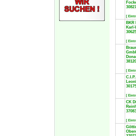
Focke
3082
[ Eint
BKR 
Karl-
3062
[ Eint
Brau
Gmb
Donau
3812
[ Eint
C.I.P
Leonh
3017
[ Eint
CK D
Reinh
3708
[ Eint
Gött
Ober
3707