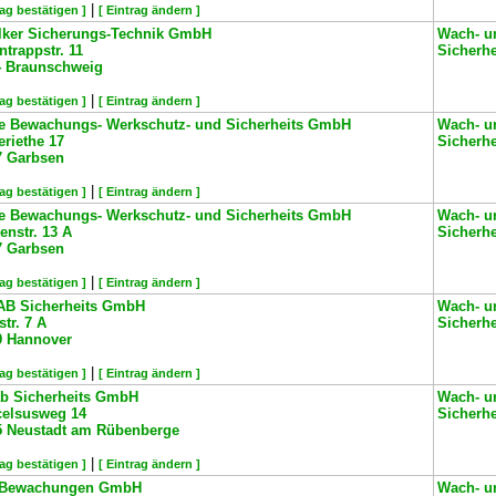
|
rag bestätigen ]
[ Eintrag ändern ]
lker Sicherungs-Technik GmbH
Wach- u
ntrappstr. 11
Sicherh
4
Braunschweig
|
rag bestätigen ]
[ Eintrag ändern ]
e Bewachungs- Werkschutz- und Sicherheits GmbH
Wach- u
riethe 17
Sicherh
7
Garbsen
|
rag bestätigen ]
[ Eintrag ändern ]
e Bewachungs- Werkschutz- und Sicherheits GmbH
Wach- u
nstr. 13 A
Sicherh
7
Garbsen
|
rag bestätigen ]
[ Eintrag ändern ]
B Sicherheits GmbH
Wach- u
str. 7 A
Sicherh
9
Hannover
|
rag bestätigen ]
[ Eintrag ändern ]
b Sicherheits GmbH
Wach- u
celsusweg 14
Sicherh
5
Neustadt am Rübenberge
|
rag bestätigen ]
[ Eintrag ändern ]
Bewachungen GmbH
Wach- u