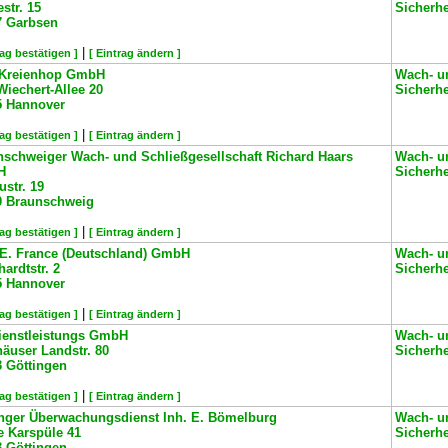
str. 15
Sicherh
7
Garbsen
|
rag bestätigen ]
[ Eintrag ändern ]
Kreienhop GmbH
Wach- u
Wiechert-Allee 20
Sicherh
5
Hannover
|
rag bestätigen ]
[ Eintrag ändern ]
nschweiger Wach- und Schließgesellschaft Richard Haars
Wach- u
H
Sicherh
str. 19
0
Braunschweig
|
rag bestätigen ]
[ Eintrag ändern ]
.E. France (Deutschland) GmbH
Wach- u
ardtstr. 2
Sicherh
5
Hannover
|
rag bestätigen ]
[ Eintrag ändern ]
ienstleistungs GmbH
Wach- u
äuser Landstr. 80
Sicherh
3
Göttingen
|
rag bestätigen ]
[ Eintrag ändern ]
inger Überwachungsdienst Inh. E. Bömelburg
Wach- u
e Karspüle 41
Sicherh
3
Göttingen