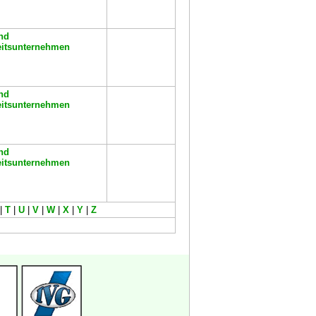
nd
eitsunternehmen
nd
eitsunternehmen
nd
eitsunternehmen
|
T
|
U
|
V
|
W
|
X
|
Y
|
Z