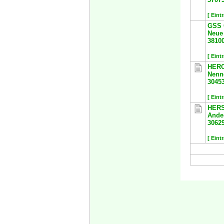
[ Eint
GSS 
Neue 
3810
[ Eint
HERO
Nenn
3045
[ Eint
HERS
Ander
3062
[ Eint