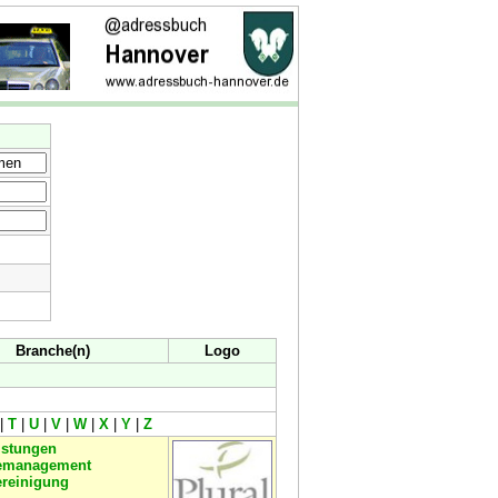
Branche(n)
Logo
|
T
|
U
|
V
|
W
|
X
|
Y
|
Z
istungen
emanagement
reinigung