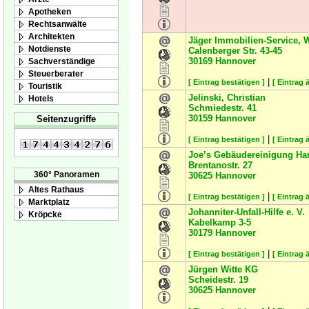
Apotheken
Rechtsanwälte
Architekten
Jäger Immobilien-Service, W
Notdienste
Calenberger Str. 43-45
30169
Hannover
Sachverständige
Steuerberater
|
[ Eintrag bestätigen ]
[ Eintrag 
Touristik
Jelinski, Christian
Hotels
Schmiedestr. 41
30159
Hannover
Seitenzugriffe
|
[ Eintrag bestätigen ]
[ Eintrag 
Joe’s Gebäudereinigung Ha
Brentanostr. 27
360° Panoramen
30625
Hannover
Altes Rathaus
|
[ Eintrag bestätigen ]
[ Eintrag 
Marktplatz
Johanniter-Unfall-Hilfe e. V.
Kröpcke
Kabelkamp 3-5
30179
Hannover
|
[ Eintrag bestätigen ]
[ Eintrag 
Jürgen Witte KG
Scheidestr. 19
30625
Hannover