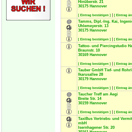
Hinüberstr. 21
30175
Hannover
|
[ Eintrag bestätigen ]
[ Eintrag ä
Tamms, Dipl.-Ing. Kai, Ingen
Uhlemeyerstr. 13
30175
Hannover
|
[ Eintrag bestätigen ]
[ Eintrag ä
Tattoo- und Piercingstudio H
Braunstr. 10
30169
Hannover
|
[ Eintrag bestätigen ]
[ Eintrag ä
Tauber GmbH Tief- und Rohr
Ikarusallee 28
30179
Hannover
|
[ Eintrag bestätigen ]
[ Eintrag ä
Taucher Treff am Aegi
Breite Str. 14
30159
Hannover
|
[ Eintrag bestätigen ]
[ Eintrag ä
TaxiBus Vertriebs- und Vermi
mbH
Isernhagener Str. 20
30161
Hannover