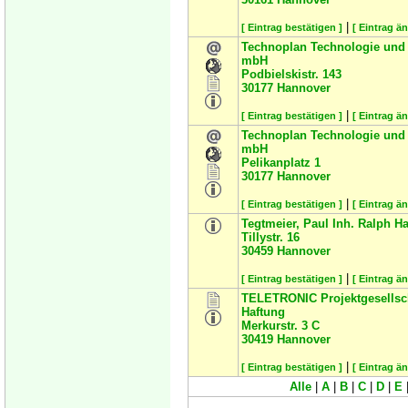
|
[ Eintrag bestätigen ]
[ Eintrag ä
Technoplan Technologie und 
mbH
Podbielskistr. 143
30177
Hannover
|
[ Eintrag bestätigen ]
[ Eintrag ä
Technoplan Technologie und 
mbH
Pelikanplatz 1
30177
Hannover
|
[ Eintrag bestätigen ]
[ Eintrag ä
Tegtmeier, Paul Inh. Ralph 
Tillystr. 16
30459
Hannover
|
[ Eintrag bestätigen ]
[ Eintrag ä
TELETRONIC Projektgesellsch
Haftung
Merkurstr. 3 C
30419
Hannover
|
[ Eintrag bestätigen ]
[ Eintrag ä
Alle
|
A
|
B
|
C
|
D
|
E