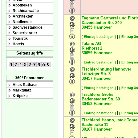
Apotheken
Rechtsanwälte
Architekten
Tagmann Gärtnerei und Floris
Notdienste
Davenstedter Str. 240
30455
Hannover
Sachverständige
Steuerberater
|
[ Eintrag bestätigen ]
[ Eintrag ä
Touristik
Talanx AG
Hotels
Riethorst 2
30659
Hannover
Seitenzugriffe
|
[ Eintrag bestätigen ]
[ Eintrag ä
Tischler-Innung Hannover
Leipziger Str. 3
360° Panoramen
30457
Hannover
Altes Rathaus
|
[ Eintrag bestätigen ]
[ Eintrag ä
Marktplatz
Tischlerei Grohs
Kröpcke
Badenstedter Str. 60
30453
Hannover
|
[ Eintrag bestätigen ]
[ Eintrag ä
Tischlerei Hanno, Istok Toma
Bachstraße 11
30167
Hannover