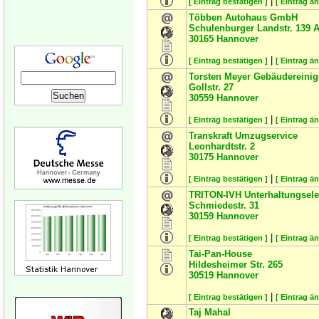
|
[ Eintrag bestätigen ]
[ Eintrag ä
Többen Autohaus GmbH
Schulenburger Landstr. 139 
30165
Hannover
|
[ Eintrag bestätigen ]
[ Eintrag ä
Torsten Meyer Gebäudereini
Gollstr. 27
30559
Hannover
|
[ Eintrag bestätigen ]
[ Eintrag ä
Transkraft Umzugservice
Leonhardtstr. 2
30175
Hannover
|
[ Eintrag bestätigen ]
[ Eintrag ä
TRITON-IVH Unterhaltungsel
Schmiedestr. 31
30159
Hannover
|
[ Eintrag bestätigen ]
[ Eintrag ä
Tai-Pan-House
Hildesheimer Str. 265
30519
Hannover
|
[ Eintrag bestätigen ]
[ Eintrag ä
Taj Mahal