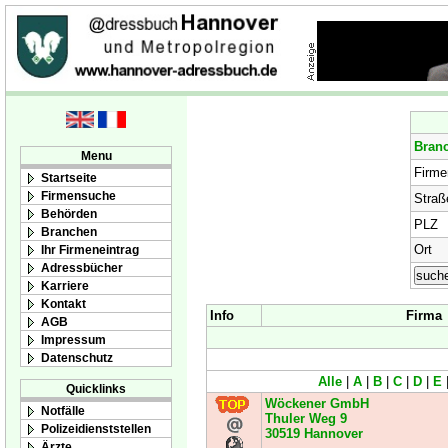
Bran
Menu
Firm
Startseite
Firmensuche
Straß
Behörden
PLZ
Branchen
Ort
Ihr Firmeneintrag
Adressbücher
Karriere
Kontakt
Info
Firma
AGB
Impressum
Datenschutz
Alle
|
A
|
B
|
C
|
D
|
E
Quicklinks
Wöckener GmbH
Notfälle
Thuler Weg 9
Polizeidienststellen
30519
Hannover
Ärzte