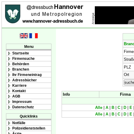
Bran
Menu
Firm
Startseite
Firmensuche
Straß
Behörden
PLZ
Branchen
Ort
Ihr Firmeneintrag
Adressbücher
Karriere
Kontakt
Info
Firma
AGB
Impressum
Datenschutz
Alle
|
A
|
B
|
C
|
D
|
E
Alle
|
A
|
B
|
C
|
D
|
E
Quicklinks
Notfälle
Polizeidienststellen
Ärzte