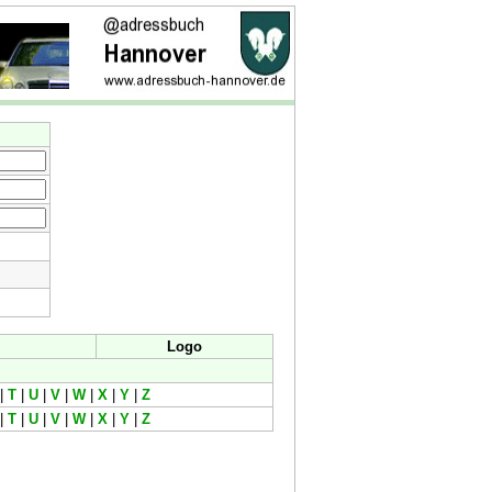
Logo
|
T
|
U
|
V
|
W
|
X
|
Y
|
Z
|
T
|
U
|
V
|
W
|
X
|
Y
|
Z