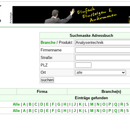
Suchmaske Adressbuch
Branche
/ Produkt:
Firmenname
Straße:
PLZ
Ort
Firma
Branche(n)
Einträge gefunden
Alle
|
A
|
B
|
C
|
D
|
E
|
F
|
G
|
H
|
I
|
J
|
K
|
L
|
M
|
N
|
O
|
P
|
Q
|
R
|
S
Alle
|
A
|
B
|
C
|
D
|
E
|
F
|
G
|
H
|
I
|
J
|
K
|
L
|
M
|
N
|
O
|
P
|
Q
|
R
|
S