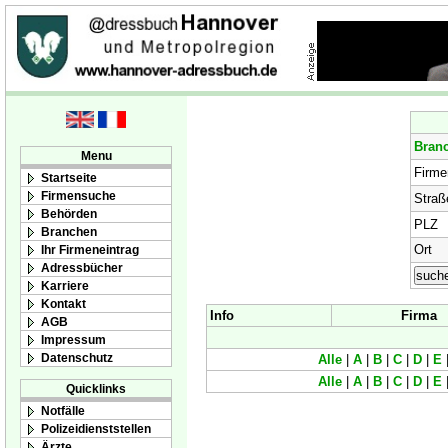
Bran
Menu
Firm
Startseite
Firmensuche
Straß
Behörden
PLZ
Branchen
Ort
Ihr Firmeneintrag
Adressbücher
Karriere
Kontakt
Info
Firma
AGB
Impressum
Datenschutz
Alle
|
A
|
B
|
C
|
D
|
E
Alle
|
A
|
B
|
C
|
D
|
E
Quicklinks
Notfälle
Polizeidienststellen
Ärzte