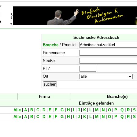
Suchmaske Adressbuch
Branche
/ Produkt:
Firmenname
Straße:
PLZ
Ort
Firma
Branche(n)
Einträge gefunden
Alle
|
A
|
B
|
C
|
D
|
E
|
F
|
G
|
H
|
I
|
J
|
K
|
L
|
M
|
N
|
O
|
P
|
Q
|
R
|
S
Alle
|
A
|
B
|
C
|
D
|
E
|
F
|
G
|
H
|
I
|
J
|
K
|
L
|
M
|
N
|
O
|
P
|
Q
|
R
|
S