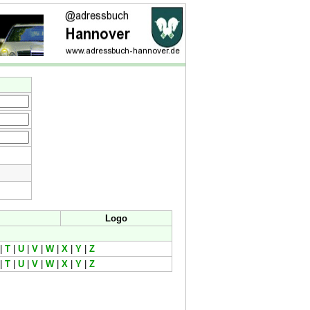
Logo
|
T
|
U
|
V
|
W
|
X
|
Y
|
Z
|
T
|
U
|
V
|
W
|
X
|
Y
|
Z