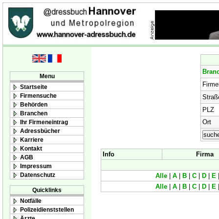
Bran
Menu
Firm
Startseite
Firmensuche
Straß
Behörden
PLZ
Branchen
Ort
Ihr Firmeneintrag
Adressbücher
Karriere
Kontakt
Info
Firma
AGB
Impressum
Datenschutz
Alle
|
A
|
B
|
C
|
D
|
E
Alle
|
A
|
B
|
C
|
D
|
E
Quicklinks
Notfälle
Polizeidienststellen
Ärzte