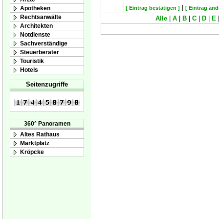
|
Apotheken
[ Eintrag bestätigen ]
[ Eintrag änd
Rechtsanwälte
Alle
|
A
|
B
|
C
|
D
|
E
Architekten
Notdienste
Sachverständige
Steuerberater
Touristik
Hotels
Seitenzugriffe
360° Panoramen
Altes Rathaus
Marktplatz
Kröpcke