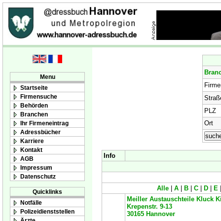
Bran
Menu
Firm
Startseite
Firmensuche
Straß
Behörden
PLZ
Branchen
Ort
Ihr Firmeneintrag
Adressbücher
Karriere
Kontakt
Info
AGB
Impressum
Datenschutz
Alle
|
A
|
B
|
C
|
D
|
E
Quicklinks
Meiller Austauschteile Kluck K
Notfälle
Krepenstr. 9-13
Polizeidienststellen
30165
Hannover
Ärzte