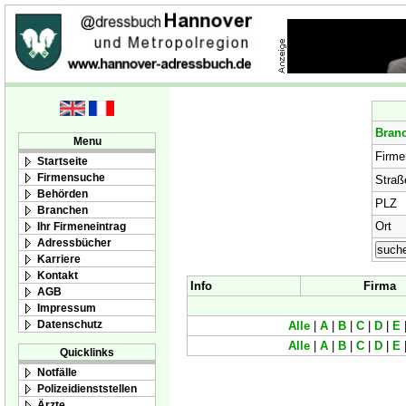
Bran
Menu
Firm
Startseite
Firmensuche
Straß
Behörden
PLZ
Branchen
Ort
Ihr Firmeneintrag
Adressbücher
Karriere
Kontakt
Info
Firma
AGB
Impressum
Datenschutz
Alle
|
A
|
B
|
C
|
D
|
E
Alle
|
A
|
B
|
C
|
D
|
E
Quicklinks
Notfälle
Polizeidienststellen
Ärzte