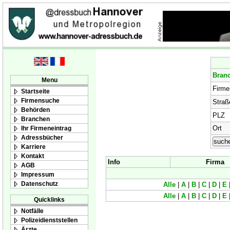
Bran
Menu
Firm
Startseite
Firmensuche
Straß
Behörden
PLZ
Branchen
Ort
Ihr Firmeneintrag
Adressbücher
Karriere
Kontakt
Info
Firma
AGB
Impressum
Datenschutz
Alle
|
A
|
B
|
C
|
D
|
E
Alle
|
A
|
B
|
C
|
D
|
E
Quicklinks
Notfälle
Polizeidienststellen
Ärzte