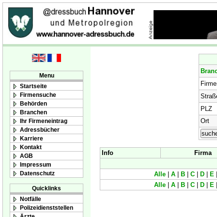
Bran
Menu
Firm
Startseite
Firmensuche
Straß
Behörden
PLZ
Branchen
Ort
Ihr Firmeneintrag
Adressbücher
Karriere
Kontakt
Info
Firma
AGB
Impressum
Datenschutz
Alle
|
A
|
B
|
C
|
D
|
E
Alle
|
A
|
B
|
C
|
D
|
E
Quicklinks
Notfälle
Polizeidienststellen
Ärzte