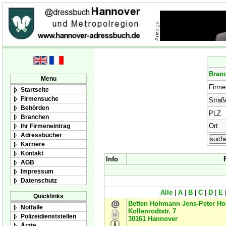
Bran
Menu
Firm
Startseite
Firmensuche
Straß
Behörden
PLZ
Branchen
Ort
Ihr Firmeneintrag
Adressbücher
Karriere
Kontakt
Info
AGB
Impressum
Datenschutz
Alle
|
A
|
B
|
C
|
D
|
E
Quicklinks
Betten Hohmann Jens-Peter Ho
Notfälle
Kollenrodtstr. 7
Polizeidienststellen
30161
Hannover
Ärzte