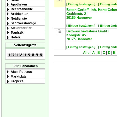
|
Apotheken
[ Eintrag bestätigen ]
[ Eintrag ände
Rechtsanwälte
Betten-Gerloff, Inh. Horst Gebe
Grabbestr. 2
Architekten
30165
Hannover
Notdienste
Sachverständige
|
[ Eintrag bestätigen ]
[ Eintrag ände
Steuerberater
Bettwäsche-Galerie GmbH
Touristik
Königstr. 45
Hotels
30175
Hannover
Seitenzugriffe
|
[ Eintrag bestätigen ]
[ Eintrag ände
Alle
|
A
|
B
|
C
|
D
|
E
360° Panoramen
Altes Rathaus
Marktplatz
Kröpcke