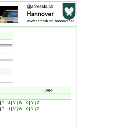
Logo
|
T
|
U
|
V
|
W
|
X
|
Y
|
Z
|
T
|
U
|
V
|
W
|
X
|
Y
|
Z