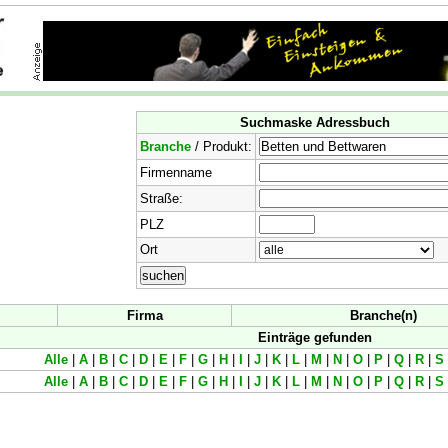
Suchmaske Adressbuch
Branche
/ Produkt:
Firmenname
Straße:
PLZ
Ort
Firma
Branche(n)
Einträge gefunden
Alle
|
A
|
B
|
C
|
D
|
E
|
F
|
G
|
H
|
I
|
J
|
K
|
L
|
M
|
N
|
O
|
P
|
Q
|
R
|
S
Alle
|
A
|
B
|
C
|
D
|
E
|
F
|
G
|
H
|
I
|
J
|
K
|
L
|
M
|
N
|
O
|
P
|
Q
|
R
|
S