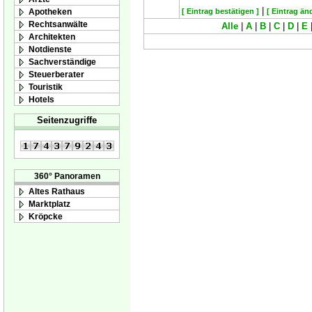
|
Apotheken
[ Eintrag bestätigen ]
[ Eintrag än
Rechtsanwälte
Alle
|
A
|
B
|
C
|
D
|
E
Architekten
Notdienste
Sachverständige
Steuerberater
Touristik
Hotels
Seitenzugriffe
360° Panoramen
Altes Rathaus
Marktplatz
Kröpcke