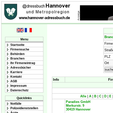
Bran
Menu
Firm
Startseite
Firmensuche
Straß
Behörden
PLZ
Branchen
Ort
Ihr Firmeneintrag
Adressbücher
Karriere
Kontakt
Info
Fi
AGB
Impressum
Datenschutz
Alle
|
A
|
B
|
C
|
D
|
E
Quicklinks
Paradies GmbH
Notfälle
Merkurstr. 9
Polizeidienststellen
30419
Hannover
Ärzte