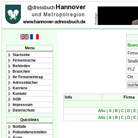
Bran
Menu
Firm
Startseite
Firmensuche
Straß
Behörden
PLZ
Branchen
Ort
Ihr Firmeneintrag
Adressbücher
Karriere
Kontakt
Info
Firma
AGB
Impressum
Datenschutz
Alle
|
A
|
B
|
C
|
D
|
E
Alle
|
A
|
B
|
C
|
D
|
E
Quicklinks
Notfälle
Polizeidienststellen
Ärzte