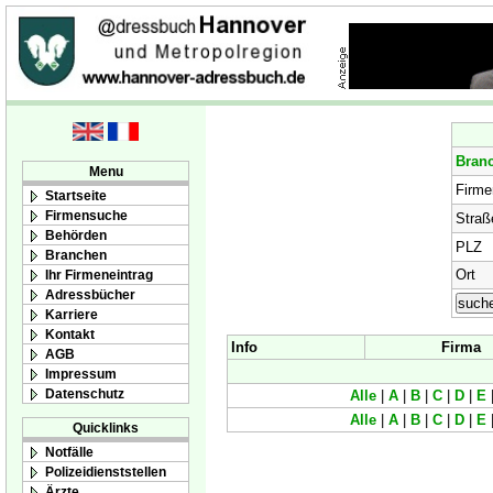
Bran
Menu
Firm
Startseite
Firmensuche
Straß
Behörden
PLZ
Branchen
Ort
Ihr Firmeneintrag
Adressbücher
Karriere
Kontakt
Info
Firma
AGB
Impressum
Datenschutz
Alle
|
A
|
B
|
C
|
D
|
E
Alle
|
A
|
B
|
C
|
D
|
E
Quicklinks
Notfälle
Polizeidienststellen
Ärzte