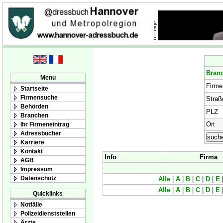
Bran
Menu
Firm
Startseite
Firmensuche
Straß
Behörden
PLZ
Branchen
Ort
Ihr Firmeneintrag
Adressbücher
Karriere
Kontakt
Info
Firma
AGB
Impressum
Datenschutz
Alle
|
A
|
B
|
C
|
D
|
E
Alle
|
A
|
B
|
C
|
D
|
E
Quicklinks
Notfälle
Polizeidienststellen
Ärzte