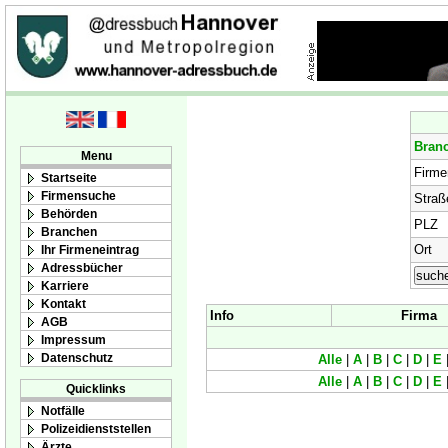
Bran
Menu
Firm
Startseite
Firmensuche
Straß
Behörden
PLZ
Branchen
Ort
Ihr Firmeneintrag
Adressbücher
Karriere
Kontakt
Info
Firma
AGB
Impressum
Datenschutz
Alle
|
A
|
B
|
C
|
D
|
E
Alle
|
A
|
B
|
C
|
D
|
E
Quicklinks
Notfälle
Polizeidienststellen
Ärzte