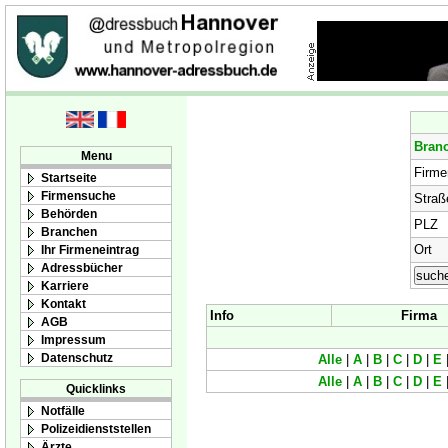
Bran
Menu
Firm
Startseite
Firmensuche
Straß
Behörden
PLZ
Branchen
Ort
Ihr Firmeneintrag
Adressbücher
Karriere
Kontakt
Info
Firma
AGB
Impressum
Datenschutz
Alle
|
A
|
B
|
C
|
D
|
E
Alle
|
A
|
B
|
C
|
D
|
E
Quicklinks
Notfälle
Polizeidienststellen
Ärzte