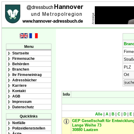
Bran
Menu
Firm
Startseite
Firmensuche
Straß
Behörden
PLZ
Branchen
Ort
Ihr Firmeneintrag
Adressbücher
Karriere
Kontakt
Info
AGB
Impressum
Datenschutz
Alle
|
A
|
B
|
C
|
D
|
E
Quicklinks
GEP Gesellschaft für Entwicklu
Notfälle
Lange Weihe 73
Polizeidienststellen
30880
Laatzen
Ärzte