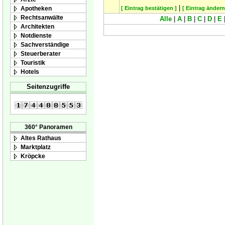
|
Apotheken
[ Eintrag bestätigen ]
[ Eintrag ändern
Rechtsanwälte
Alle
|
A
|
B
|
C
|
D
|
E
Architekten
Notdienste
Sachverständige
Steuerberater
Touristik
Hotels
Seitenzugriffe
360° Panoramen
Altes Rathaus
Marktplatz
Kröpcke