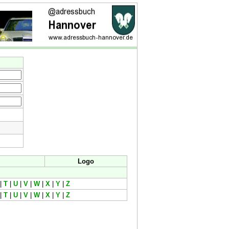
Logo
|
T
|
U
|
V
|
W
|
X
|
Y
|
Z
|
T
|
U
|
V
|
W
|
X
|
Y
|
Z