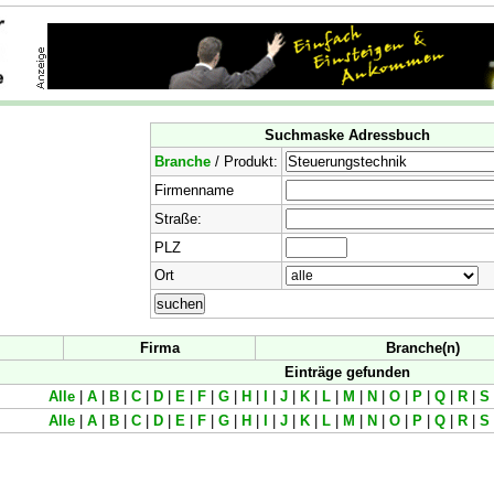
Suchmaske Adressbuch
Branche
/ Produkt:
Firmenname
Straße:
PLZ
Ort
Firma
Branche(n)
Einträge gefunden
Alle
|
A
|
B
|
C
|
D
|
E
|
F
|
G
|
H
|
I
|
J
|
K
|
L
|
M
|
N
|
O
|
P
|
Q
|
R
|
S
Alle
|
A
|
B
|
C
|
D
|
E
|
F
|
G
|
H
|
I
|
J
|
K
|
L
|
M
|
N
|
O
|
P
|
Q
|
R
|
S