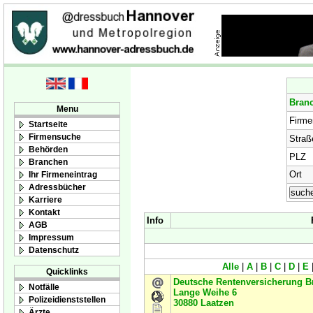
Bran
Menu
Firm
Startseite
Firmensuche
Straß
Behörden
PLZ
Branchen
Ort
Ihr Firmeneintrag
Adressbücher
Karriere
Kontakt
Info
AGB
Impressum
Datenschutz
Alle
|
A
|
B
|
C
|
D
|
E
Quicklinks
Deutsche Rentenversicherung 
Notfälle
Lange Weihe 6
Polizeidienststellen
30880
Laatzen
Ärzte