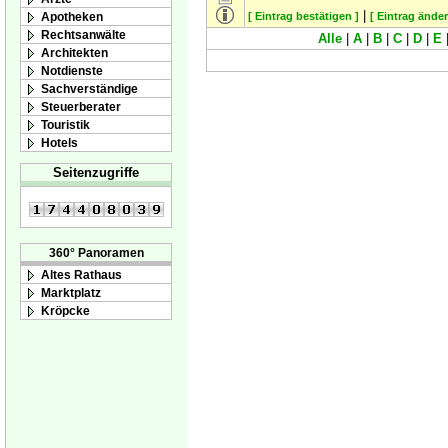
|
Apotheken
[ Eintrag bestätigen ]
[ Eintrag änder
Rechtsanwälte
Alle
|
A
|
B
|
C
|
D
|
E
Architekten
Notdienste
Sachverständige
Steuerberater
Touristik
Hotels
Seitenzugriffe
360° Panoramen
Altes Rathaus
Marktplatz
Kröpcke