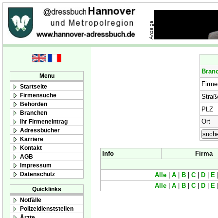
Bran
Menu
Firm
Startseite
Firmensuche
Straß
Behörden
PLZ
Branchen
Ort
Ihr Firmeneintrag
Adressbücher
Karriere
Kontakt
Info
Firma
AGB
Impressum
Datenschutz
Alle
|
A
|
B
|
C
|
D
|
E
Alle
|
A
|
B
|
C
|
D
|
E
Quicklinks
Notfälle
Polizeidienststellen
Ärzte