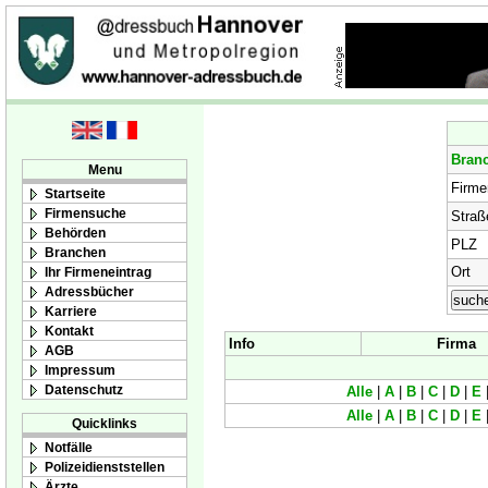
Bran
Menu
Firm
Startseite
Firmensuche
Straß
Behörden
PLZ
Branchen
Ort
Ihr Firmeneintrag
Adressbücher
Karriere
Kontakt
Info
Firma
AGB
Impressum
Datenschutz
Alle
|
A
|
B
|
C
|
D
|
E
Alle
|
A
|
B
|
C
|
D
|
E
Quicklinks
Notfälle
Polizeidienststellen
Ärzte