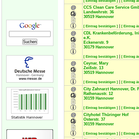
|
[ Eintrag bestätigen ]
[ Eintrag ä
CCS Clean Care Service Gm
Landwehrstr. 36
30519
Hannover
|
[ Eintrag bestätigen ]
[ Eintrag ä
CDL Krankenbeförderung, In
e.K.
Eckenerstr. 9
30179
Hannover
|
[ Eintrag bestätigen ]
[ Eintrag ä
Ceynar, Mary
Zeißstr. 13
30519
Hannover
|
[ Eintrag bestätigen ]
[ Eintrag ä
City Zahnarzt Hannover, Dr. 
Rathenaustr. 12
30159
Hannover
|
[ Eintrag bestätigen ]
[ Eintrag ä
Cityhotel Thüringer Hof
Osterstr. 37
30159
Hannover
|
[ Eintrag bestätigen ]
[ Eintrag ä