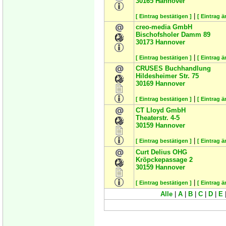
30165
Hannover
|
[ Eintrag bestätigen ]
[ Eintrag ä
creo-media GmbH
Bischofsholer Damm 89
30173
Hannover
|
[ Eintrag bestätigen ]
[ Eintrag ä
CRUSES Buchhandlung
Hildesheimer Str. 75
30169
Hannover
|
[ Eintrag bestätigen ]
[ Eintrag ä
CT Lloyd GmbH
Theaterstr. 4-5
30159
Hannover
|
[ Eintrag bestätigen ]
[ Eintrag ä
Curt Delius OHG
Kröpckepassage 2
30159
Hannover
|
[ Eintrag bestätigen ]
[ Eintrag ä
Alle
|
A
|
B
|
C
|
D
|
E