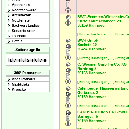
Apotheken
Rechtsanwälte
Architekten
BWG-Beamten-Wirtschafts-
Notdienste
Kurt-Schumacher-Str. 29
30159
Hannover
Sachverständige
Steuerberater
|
[ Eintrag bestätigen ]
[ Eintrag ä
Touristik
BWH GmbH
Hotels
Beckstr. 10
30457
Hannover
Seitenzugriffe
|
[ Eintrag bestätigen ]
[ Eintrag ä
C. Wiesner GmbH & Co. KG
Nordring 8
30163
Hannover
360° Panoramen
Altes Rathaus
|
[ Eintrag bestätigen ]
[ Eintrag ä
Marktplatz
Calenberger Hausverwaltung
Kröpcke
Gerberstr. 2
30169
Hannover
|
[ Eintrag bestätigen ]
[ Eintrag ä
CANUSA TOURISTIK GmbH
Baringstr. 6
30159
Hannover