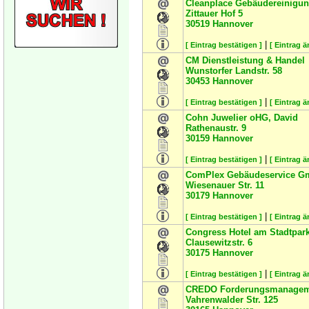
Cleanplace Gebäudereinigu
Zittauer Hof 5
30519
Hannover
|
[ Eintrag bestätigen ]
[ Eintrag ä
CM Dienstleistung & Handel
Wunstorfer Landstr. 58
30453
Hannover
|
[ Eintrag bestätigen ]
[ Eintrag ä
Cohn Juwelier oHG, David
Rathenaustr. 9
30159
Hannover
|
[ Eintrag bestätigen ]
[ Eintrag ä
ComPlex Gebäudeservice G
Wiesenauer Str. 11
30179
Hannover
|
[ Eintrag bestätigen ]
[ Eintrag ä
Congress Hotel am Stadtpar
Clausewitzstr. 6
30175
Hannover
|
[ Eintrag bestätigen ]
[ Eintrag ä
CREDO Forderungsmanage
Vahrenwalder Str. 125