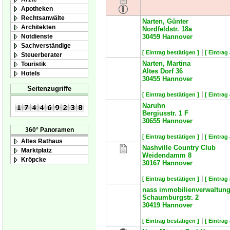
Apotheken
Rechtsanwälte
Narten, Günter
Architekten
Nordfeldstr. 18a
Notdienste
30459
Hannover
Sachverständige
|
[ Eintrag bestätigen ]
[ Eintrag
Steuerberater
Narten, Martina
Touristik
Altes Dorf 36
Hotels
30455
Hannover
Seitenzugriffe
|
[ Eintrag bestätigen ]
[ Eintrag
Naruhn
Bergiusstr. 1 F
30655
Hannover
360° Panoramen
|
[ Eintrag bestätigen ]
[ Eintrag
Altes Rathaus
Nashville Country Club
Marktplatz
Weidendamm 8
Kröpcke
30167
Hannover
|
[ Eintrag bestätigen ]
[ Eintrag
nass immobilienverwaltun
Schaumburgstr. 2
30419
Hannover
|
[ Eintrag bestätigen ]
[ Eintrag