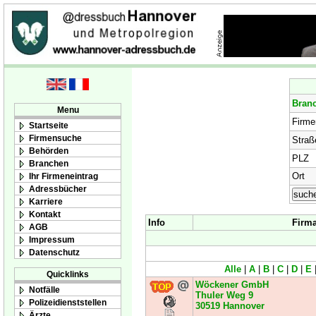
Bran
Menu
Firm
Startseite
Firmensuche
Straß
Behörden
PLZ
Branchen
Ort
Ihr Firmeneintrag
Adressbücher
Karriere
Kontakt
Info
Firm
AGB
Impressum
Datenschutz
Alle
|
A
|
B
|
C
|
D
|
E
Quicklinks
Wöckener GmbH
Notfälle
Thuler Weg 9
Polizeidienststellen
30519
Hannover
Ärzte