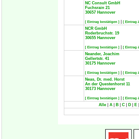
NC Consult GmbH
Fuchsrain 21
30657
Hannover
|
[ Eintrag bestätigen ]
[ Eintrag 
NCR GmbH
Roderbruchstr. 19
30655
Hannover
|
[ Eintrag bestätigen ]
[ Eintrag 
Neander, Joachim
Gellertstr. 41
30175
Hannover
|
[ Eintrag bestätigen ]
[ Eintrag 
Neas, Dr. med. Horst
An der Questenhorst 11
30173
Hannover
|
[ Eintrag bestätigen ]
[ Eintrag 
Alle
|
A
|
B
|
C
|
D
|
E