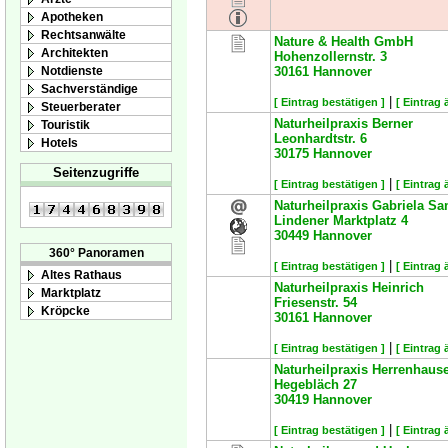
Apotheken
Rechtsanwälte
Nature & Health GmbH
Architekten
Hohenzollernstr. 3
Notdienste
30161
Hannover
Sachverständige
|
[ Eintrag bestätigen ]
[ Eintrag 
Steuerberater
Naturheilpraxis Berner
Touristik
Leonhardtstr. 6
Hotels
30175
Hannover
Seitenzugriffe
|
[ Eintrag bestätigen ]
[ Eintrag 
Naturheilpraxis Gabriela S
Lindener Marktplatz 4
30449
Hannover
360° Panoramen
|
[ Eintrag bestätigen ]
[ Eintrag 
Altes Rathaus
Naturheilpraxis Heinrich
Marktplatz
Friesenstr. 54
Kröpcke
30161
Hannover
|
[ Eintrag bestätigen ]
[ Eintrag 
Naturheilpraxis Herrenhaus
Hegebläch 27
30419
Hannover
|
[ Eintrag bestätigen ]
[ Eintrag 