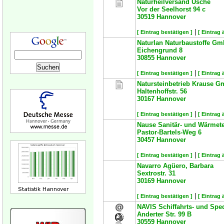
Naturheilversand Usche
Vor der Seelhorst 94 c
30519
Hannover
|
[ Eintrag bestätigen ]
[ Eintrag 
Naturlan Naturbaustoffe G
Eichengrund 8
30855
Hannover
|
[ Eintrag bestätigen ]
[ Eintrag 
Natursteinbetrieb Krause 
Haltenhoffstr. 56
30167
Hannover
|
[ Eintrag bestätigen ]
[ Eintrag 
Nause Sanitär- und Wärmet
Pastor-Bartels-Weg 6
30457
Hannover
|
[ Eintrag bestätigen ]
[ Eintrag 
Navarro Agüero, Barbara
Sextrostr. 31
30169
Hannover
|
[ Eintrag bestätigen ]
[ Eintrag 
NAVIS Schiffahrts- und Spe
Anderter Str. 99 B
30559
Hannover