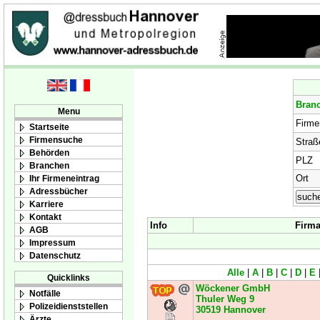
Bran
Menu
Firm
Startseite
Firmensuche
Straß
Behörden
PLZ
Branchen
Ort
Ihr Firmeneintrag
Adressbücher
Karriere
Kontakt
Info
Firm
AGB
Impressum
Datenschutz
Alle
|
A
|
B
|
C
|
D
|
E
Quicklinks
Wöckener GmbH
Notfälle
Thuler Weg 9
Polizeidienststellen
30519
Hannover
Ärzte