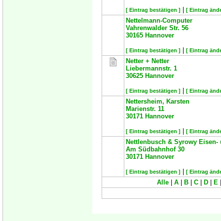
|
[ Eintrag bestätigen ]
[ Eintrag änd
Nettelmann-Computer
Vahrenwalder Str. 56
30165
Hannover
|
[ Eintrag bestätigen ]
[ Eintrag änd
Netter + Netter
Liebermannstr. 1
30625
Hannover
|
[ Eintrag bestätigen ]
[ Eintrag änd
Nettersheim, Karsten
Marienstr. 11
30171
Hannover
|
[ Eintrag bestätigen ]
[ Eintrag änd
Nettlenbusch & Syrowy Eisen-
Am Südbahnhof 30
30171
Hannover
|
[ Eintrag bestätigen ]
[ Eintrag änd
Alle
|
A
|
B
|
C
|
D
|
E