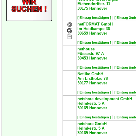
Eichendorffstr. 11
30175
Hannover
|
[ Eintrag bestätigen ]
[ Eintrag änd
netFORMAT GmbH
Im Heidkampe 36
30659
Hannover
|
[ Eintrag bestätigen ]
[ Eintrag änd
nethouse
Fössestr. 97 A
30453
Hannover
|
[ Eintrag bestätigen ]
[ Eintrag änd
Netlike GmbH
Am Listholze 78
30177
Hannover
|
[ Eintrag bestätigen ]
[ Eintrag änd
netshare development GmbH
Helmkestr. 5 A
30165
Hannover
|
[ Eintrag bestätigen ]
[ Eintrag änd
netshare GmbH
Helmkestr. 5 A
30165
Hannover