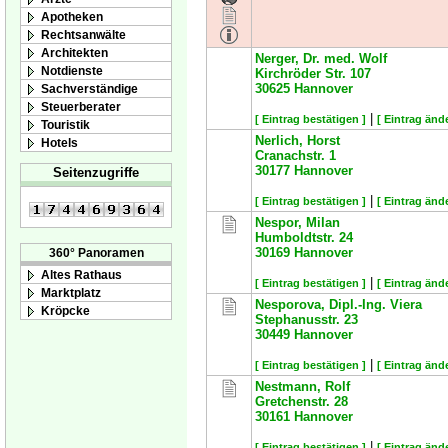
Apotheken
Rechtsanwälte
Architekten
Nerger, Dr. med. Wolf
Notdienste
Kirchröder Str. 107
30625
Hannover
Sachverständige
Steuerberater
|
[ Eintrag bestätigen ]
[ Eintrag änd
Touristik
Nerlich, Horst
Hotels
Cranachstr. 1
30177
Hannover
Seitenzugriffe
|
[ Eintrag bestätigen ]
[ Eintrag änd
Nespor, Milan
Humboldtstr. 24
30169
Hannover
360° Panoramen
Altes Rathaus
|
[ Eintrag bestätigen ]
[ Eintrag änd
Marktplatz
Nesporova, Dipl.-Ing. Viera
Kröpcke
Stephanusstr. 23
30449
Hannover
|
[ Eintrag bestätigen ]
[ Eintrag änd
Nestmann, Rolf
Gretchenstr. 28
30161
Hannover
|
[ Eintrag bestätigen ]
[ Eintrag änd