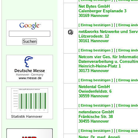
Net Bytes GmbH
Calenberger Esplanade 3
30169
Hannover
|
[ Eintrag bestätigen ]
[ Eintrag änd
net&works Netzwerke und Ser
Lützerodestr. 12
30161
Hannover
|
[ Eintrag bestätigen ]
[ Eintrag änd
Netcom vier Ges. für Informat
Datenverarbeitung u. Consult
Heinrich-Heine-Platz 1
30173
Hannover
|
[ Eintrag bestätigen ]
[ Eintrag änd
Netdental GmbH
Owiedenfeldstr. 6
30559
Hannover
|
[ Eintrag bestätigen ]
[ Eintrag änd
netendance GmbH
Fränkische Str. 38
30455
Hannover
|
[ Eintrag bestätigen ]
[ Eintrag änd
Neter, Dr. med. Angeli