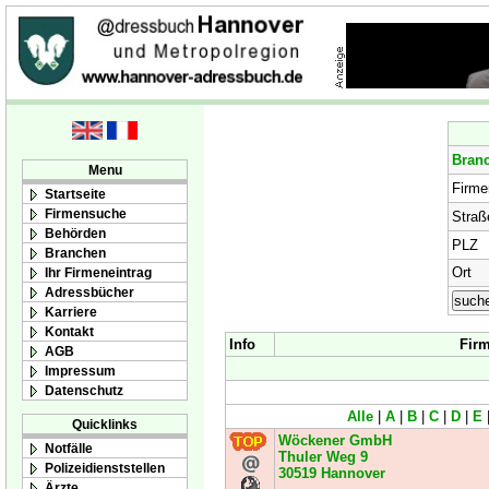
Bran
Menu
Firm
Startseite
Firmensuche
Straß
Behörden
PLZ
Branchen
Ort
Ihr Firmeneintrag
Adressbücher
Karriere
Kontakt
Info
Fir
AGB
Impressum
Datenschutz
Alle
|
A
|
B
|
C
|
D
|
E
Quicklinks
Wöckener GmbH
Notfälle
Thuler Weg 9
Polizeidienststellen
30519
Hannover
Ärzte