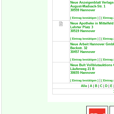
Neue Anzeigenblatt Verlag
August-Madsack-Str. 1
30559
Hannover
|
[ Eintrag bestätigen ]
[ Eintrag
Neue Apotheke in Mittelfeld
Lehrter Platz 3
30519
Hannover
|
[ Eintrag bestätigen ]
[ Eintrag
Neue Arbeit Hannover Gmb
Beckstr. 32
30457
Hannover
|
[ Eintrag bestätigen ]
[ Eintrag
Neue Bult Vollblutauktion
Läuferweg 21 B
30655
Hannover
|
[ Eintrag bestätigen ]
[ Eintrag
Alle
|
A
|
B
|
C
|
D
|
E