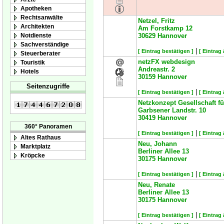
Apotheken
Rechtsanwälte
Netzel, Fritz
Architekten
Am Forstkamp 12
Notdienste
30629
Hannover
Sachverständige
|
[ Eintrag bestätigen ]
[ Eintrag
Steuerberater
netzFX webdesign
Touristik
Andreastr. 2
Hotels
30159
Hannover
Seitenzugriffe
|
[ Eintrag bestätigen ]
[ Eintrag
Netzkonzept Gesellschaft 
Garbsener Landstr. 10
30419
Hannover
360° Panoramen
|
[ Eintrag bestätigen ]
[ Eintrag
Altes Rathaus
Neu, Johann
Marktplatz
Berliner Allee 13
Kröpcke
30175
Hannover
|
[ Eintrag bestätigen ]
[ Eintrag
Neu, Renate
Berliner Allee 13
30175
Hannover
|
[ Eintrag bestätigen ]
[ Eintrag