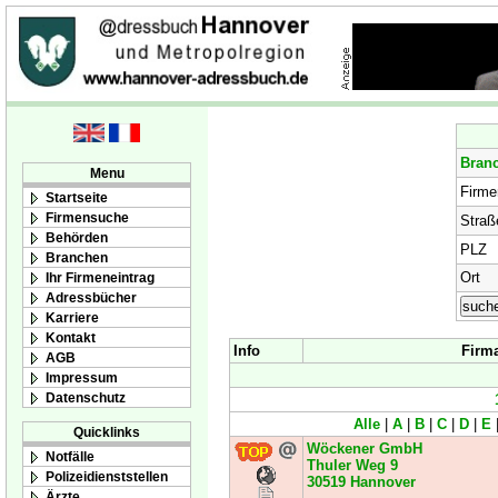
Bran
Menu
Firm
Startseite
Firmensuche
Straß
Behörden
PLZ
Branchen
Ort
Ihr Firmeneintrag
Adressbücher
Karriere
Kontakt
Info
Firm
AGB
Impressum
Datenschutz
Alle
|
A
|
B
|
C
|
D
|
E
Quicklinks
Wöckener GmbH
Notfälle
Thuler Weg 9
Polizeidienststellen
30519
Hannover
Ärzte