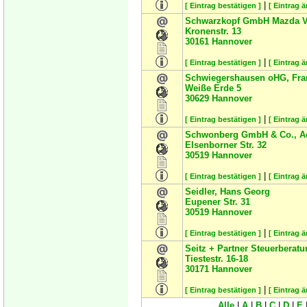
|
[ Eintrag bestätigen ]
[ Eintrag 
Schwarzkopf GmbH Mazda Ver
Kronenstr. 13
30161
Hannover
|
[ Eintrag bestätigen ]
[ Eintrag 
Schwiegershausen oHG, Fra
Weiße Erde 5
30629
Hannover
|
[ Eintrag bestätigen ]
[ Eintrag 
Schwonberg GmbH & Co., A
Elsenborner Str. 32
30519
Hannover
|
[ Eintrag bestätigen ]
[ Eintrag 
Seidler, Hans Georg
Eupener Str. 31
30519
Hannover
|
[ Eintrag bestätigen ]
[ Eintrag 
Seitz + Partner Steuerberatu
Tiestestr. 16-18
30171
Hannover
|
[ Eintrag bestätigen ]
[ Eintrag 
Alle
|
A
|
B
|
C
|
D
|
E