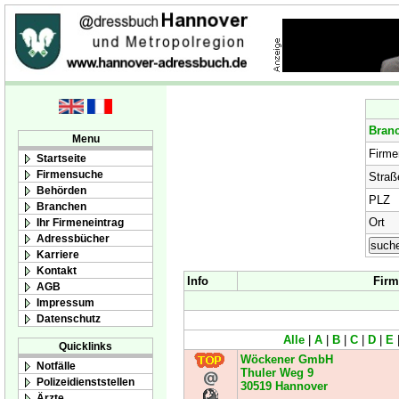
Bran
Menu
Firm
Startseite
Firmensuche
Straß
Behörden
PLZ
Branchen
Ort
Ihr Firmeneintrag
Adressbücher
Karriere
Kontakt
Info
Firm
AGB
Impressum
Datenschutz
Alle
|
A
|
B
|
C
|
D
|
E
Quicklinks
Wöckener GmbH
Notfälle
Thuler Weg 9
Polizeidienststellen
30519
Hannover
Ärzte