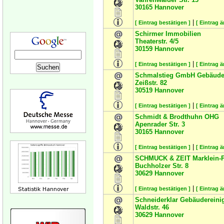
30165
Hannover
|
[ Eintrag bestätigen ]
[ Eintrag 
Schirmer Immobilien
Theaterstr. 4/5
30159
Hannover
|
[ Eintrag bestätigen ]
[ Eintrag 
Schmalstieg GmbH Gebäude
Zeißstr. 82
30519
Hannover
|
[ Eintrag bestätigen ]
[ Eintrag 
Schmidt & Brodthuhn OHG
Apenrader Str. 3
30165
Hannover
|
[ Eintrag bestätigen ]
[ Eintrag 
SCHMUCK & ZEIT Marklein-P
Buchholzer Str. 8
30629
Hannover
|
[ Eintrag bestätigen ]
[ Eintrag 
Schneiderklar Gebäuderein
Waldstr. 46
30629
Hannover