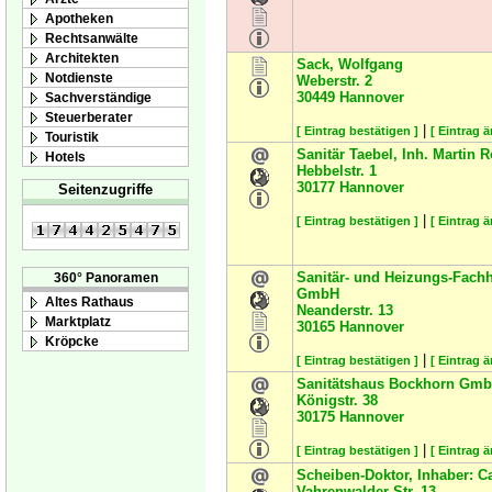
Apotheken
Rechtsanwälte
Architekten
Sack, Wolfgang
Notdienste
Weberstr. 2
30449
Hannover
Sachverständige
Steuerberater
|
[ Eintrag bestätigen ]
[ Eintrag 
Touristik
Sanitär Taebel, Inh. Martin 
Hotels
Hebbelstr. 1
30177
Hannover
Seitenzugriffe
|
[ Eintrag bestätigen ]
[ Eintrag 
Sanitär- und Heizungs-Fach
360° Panoramen
GmbH
Altes Rathaus
Neanderstr. 13
Marktplatz
30165
Hannover
Kröpcke
|
[ Eintrag bestätigen ]
[ Eintrag 
Sanitätshaus Bockhorn Gm
Königstr. 38
30175
Hannover
|
[ Eintrag bestätigen ]
[ Eintrag 
Scheiben-Doktor, Inhaber: 
Vahrenwalder Str. 13