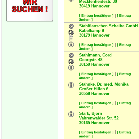
Mecklenheidestr. 30
30419
Hannover
|
[ Eintrag bestätigen ]
[ Eintrag
ändern ]
Stahlflanschen Scheibe GmbH
Kabelkamp 9
30179
Hannover
|
[ Eintrag bestätigen ]
[ Eintrag
ändern ]
Stahlmann, Cord
Georgstr. 48
30159
Hannover
|
[ Eintrag bestätigen ]
[ Eintrag
ändern ]
Stahnke, Dr. med. Monika
Großer Hillen 6
30559
Hannover
|
[ Eintrag bestätigen ]
[ Eintrag
ändern ]
Stark, Björn
Vahrenwalder Str. 52
30165
Hannover
|
[ Eintrag bestätigen ]
[ Eintrag
ändern ]