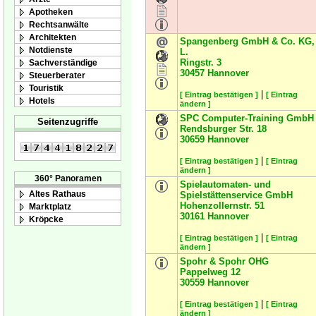
Apotheken
Rechtsanwälte
Architekten
Spangenberg GmbH & Co. KG,
Notdienste
L.
Ringstr. 3
Sachverständige
30457
Hannover
Steuerberater
Touristik
|
[ Eintrag bestätigen ]
[ Eintrag
Hotels
ändern ]
SPC Computer-Training GmbH
Seitenzugriffe
Rendsburger Str. 18
30659
Hannover
|
[ Eintrag bestätigen ]
[ Eintrag
ändern ]
360° Panoramen
Spielautomaten- und
Altes Rathaus
Spielstättenservice GmbH
Hohenzollernstr. 51
Marktplatz
30161
Hannover
Kröpcke
|
[ Eintrag bestätigen ]
[ Eintrag
ändern ]
Spohr & Spohr OHG
Pappelweg 12
30559
Hannover
|
[ Eintrag bestätigen ]
[ Eintrag
ändern ]