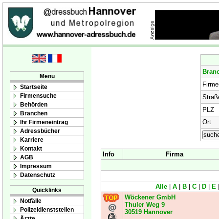
Bran
Menu
Firm
Startseite
Firmensuche
Straß
Behörden
PLZ
Branchen
Ort
Ihr Firmeneintrag
Adressbücher
Karriere
Kontakt
Info
Firma
AGB
Impressum
Datenschutz
Alle
|
A
|
B
|
C
|
D
|
E
Quicklinks
Wöckener GmbH
Notfälle
Thuler Weg 9
Polizeidienststellen
30519
Hannover
Ärzte