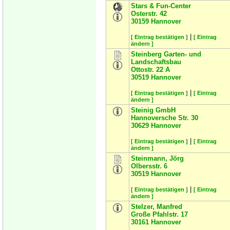
Stars & Fun-Center
Osterstr. 42
30159
Hannover
|
[ Eintrag bestätigen ]
[ Eintrag
ändern ]
Steinberg Garten- und
Landschaftsbau
Ottostr. 22 A
30519
Hannover
|
[ Eintrag bestätigen ]
[ Eintrag
ändern ]
Steinig GmbH
Hannoversche Str. 30
30629
Hannover
|
[ Eintrag bestätigen ]
[ Eintrag
ändern ]
Steinmann, Jörg
Olbersstr. 6
30519
Hannover
|
[ Eintrag bestätigen ]
[ Eintrag
ändern ]
Stelzer, Manfred
Große Pfahlstr. 17
30161
Hannover