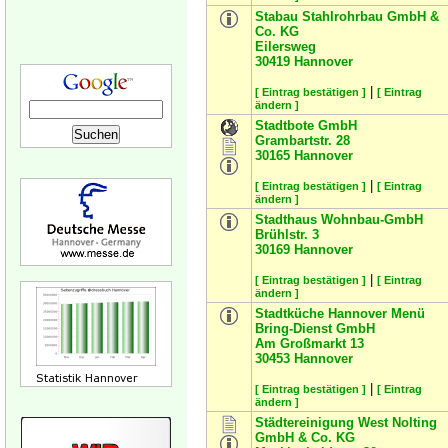
Stabau Stahlrohrbau GmbH &
Co. KG
Eilersweg
30419
Hannover
|
[ Eintrag bestätigen ]
[ Eintrag
ändern ]
Stadtbote GmbH
Grambartstr. 28
30165
Hannover
|
[ Eintrag bestätigen ]
[ Eintrag
ändern ]
Stadthaus Wohnbau-GmbH
Brühlstr. 3
30169
Hannover
|
[ Eintrag bestätigen ]
[ Eintrag
ändern ]
Stadtküche Hannover Menü
Bring-Dienst GmbH
Am Großmarkt 13
30453
Hannover
|
[ Eintrag bestätigen ]
[ Eintrag
ändern ]
Städtereinigung West Nolting
GmbH & Co. KG