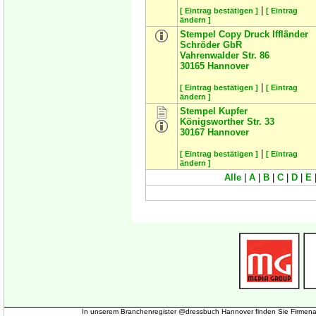
|
[ Eintrag bestätigen ]
[ Eintrag
ändern ]
Stempel Copy Druck Iffländer
Schröder GbR
Vahrenwalder Str. 86
30165
Hannover
|
[ Eintrag bestätigen ]
[ Eintrag
ändern ]
Stempel Kupfer
Königsworther Str. 33
30167
Hannover
|
[ Eintrag bestätigen ]
[ Eintrag
ändern ]
Alle
|
A
|
B
|
C
|
D
|
E
In unserem Branchenregister @dressbuch Hannover finden Sie Firmena