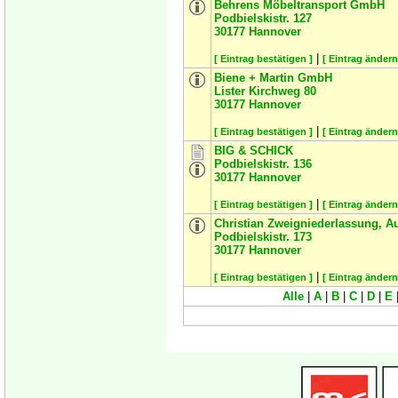
Behrens Möbeltransport GmbH
Podbielskistr. 127
30177
Hannover
|
[ Eintrag bestätigen ]
[ Eintrag ändern
Biene + Martin GmbH
Lister Kirchweg 80
30177
Hannover
|
[ Eintrag bestätigen ]
[ Eintrag ändern
BIG & SCHICK
Podbielskistr. 136
30177
Hannover
|
[ Eintrag bestätigen ]
[ Eintrag ändern
Christian Zweigniederlassung, A
Podbielskistr. 173
30177
Hannover
|
[ Eintrag bestätigen ]
[ Eintrag ändern
Alle
|
A
|
B
|
C
|
D
|
E