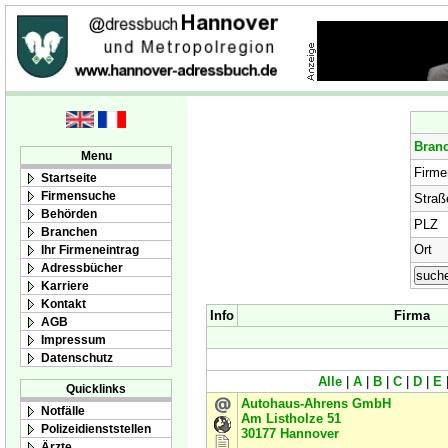
Bran
Menu
Firm
Startseite
Firmensuche
Straß
Behörden
PLZ
Branchen
Ort
Ihr Firmeneintrag
Adressbücher
Karriere
Kontakt
Info
Firma
AGB
Impressum
Datenschutz
Alle
|
A
|
B
|
C
|
D
|
E
Quicklinks
Autohaus-Ahrens GmbH
Notfälle
Am Listholze 51
Polizeidienststellen
30177
Hannover
Ärzte