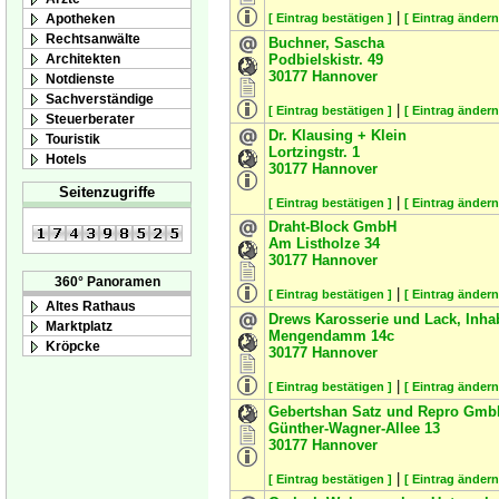
|
Apotheken
[ Eintrag bestätigen ]
[ Eintrag ändern
Rechtsanwälte
Buchner, Sascha
Architekten
Podbielskistr. 49
30177
Hannover
Notdienste
Sachverständige
|
[ Eintrag bestätigen ]
[ Eintrag ändern
Steuerberater
Dr. Klausing + Klein
Touristik
Lortzingstr. 1
Hotels
30177
Hannover
Seitenzugriffe
|
[ Eintrag bestätigen ]
[ Eintrag ändern
Draht-Block GmbH
Am Listholze 34
30177
Hannover
360° Panoramen
|
[ Eintrag bestätigen ]
[ Eintrag ändern
Altes Rathaus
Drews Karosserie und Lack, Inhab
Marktplatz
Mengendamm 14c
Kröpcke
30177
Hannover
|
[ Eintrag bestätigen ]
[ Eintrag ändern
Gebertshan Satz und Repro Gmb
Günther-Wagner-Allee 13
30177
Hannover
|
[ Eintrag bestätigen ]
[ Eintrag ändern