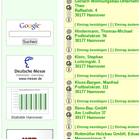
Gerlach Wohnungsbau-Unterneh
Theo
Raffaelstr. 4
30177
Hannover
|
[ Eintrag bestätigen ]
[ Eintrag ändern
Hindermann, Thomas-Michael
Podbielskistr. 56
30177
Hannover
|
[ Eintrag bestätigen ]
[ Eintrag ändern
Klein, Stephan
Lortzingstr. 1
30177
Hannover
|
[ Eintrag bestätigen ]
[ Eintrag ändern
Kloss-Bargen, Manfred
Podbielskistr. 111
30177
Hannover
|
[ Eintrag bestätigen ]
[ Eintrag ändern
Reno-Bau GmbH
Am Listholze 37
30177
Hannover
|
[ Eintrag bestätigen ]
[ Eintrag ändern
Rottmüller Holzbau GmbH, Edua
Mengendamm 5