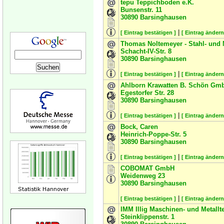
tepu Teppichboden e.K.
Bunsenstr. 11
30890
Barsinghausen
|
[ Eintrag bestätigen ]
[ Eintrag ändern
Thomas Noltemeyer - Stahl- und
Schacht-IV-Str. 8
30890
Barsinghausen
|
[ Eintrag bestätigen ]
[ Eintrag ändern
Ahlborn Krawatten B. Schön Gm
Egestorfer Str. 28
30890
Barsinghausen
|
[ Eintrag bestätigen ]
[ Eintrag ändern
Bock, Caren
Heinrich-Poppe-Str. 5
30890
Barsinghausen
|
[ Eintrag bestätigen ]
[ Eintrag ändern
COBOMAT GmbH
Weidenweg 23
30890
Barsinghausen
|
[ Eintrag bestätigen ]
[ Eintrag ändern
IMM Illig Maschinen- und Metall
Steinklippenstr. 1