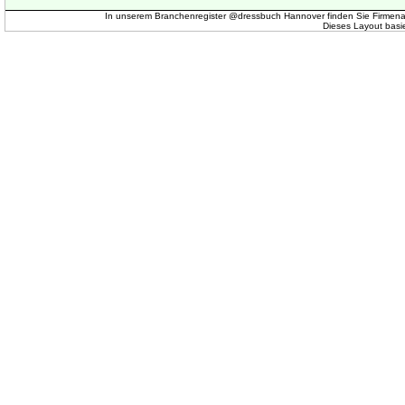
In unserem Branchenregister @dressbuch Hannover finden Sie Firmena
Dieses Layout basi