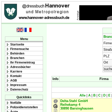
Bran
Menu
Firm
Startseite
Firmensuche
Straß
Behörden
PLZ
Branchen
Ort
Ihr Firmeneintrag
Adressbücher
Karriere
Kontakt
Info
Firma
AGB
Impressum
Datenschutz
Alle
|
A
|
B
|
C
|
D
|
E
Quicklinks
Delta-Stahl GmbH
Notfälle
Reihekamp 4
Polizeidienststellen
30890
Barsinghausen
Ärzte