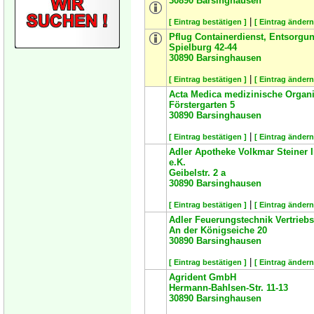
30890
Barsinghausen
|
[ Eintrag bestätigen ]
[ Eintrag ändern
Pflug Containerdienst, Entsorg
Spielburg 42-44
30890
Barsinghausen
|
[ Eintrag bestätigen ]
[ Eintrag ändern
Acta Medica medizinische Orga
Förstergarten 5
30890
Barsinghausen
|
[ Eintrag bestätigen ]
[ Eintrag ändern
Adler Apotheke Volkmar Steiner I
e.K.
Geibelstr. 2 a
30890
Barsinghausen
|
[ Eintrag bestätigen ]
[ Eintrag ändern
Adler Feuerungstechnik Vertrie
An der Königseiche 20
30890
Barsinghausen
|
[ Eintrag bestätigen ]
[ Eintrag ändern
Agrident GmbH
Hermann-Bahlsen-Str. 11-13
30890
Barsinghausen