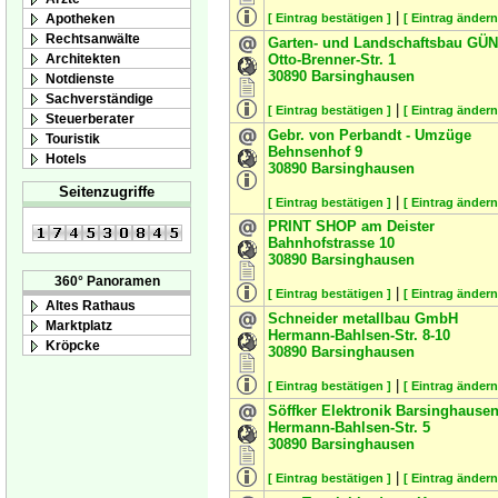
|
Apotheken
[ Eintrag bestätigen ]
[ Eintrag ändern
Rechtsanwälte
Garten- und Landschaftsbau G
Architekten
Otto-Brenner-Str. 1
30890
Barsinghausen
Notdienste
Sachverständige
|
[ Eintrag bestätigen ]
[ Eintrag ändern
Steuerberater
Gebr. von Perbandt - Umzüge
Touristik
Behnsenhof 9
Hotels
30890
Barsinghausen
Seitenzugriffe
|
[ Eintrag bestätigen ]
[ Eintrag ändern
PRINT SHOP am Deister
Bahnhofstrasse 10
30890
Barsinghausen
360° Panoramen
|
[ Eintrag bestätigen ]
[ Eintrag ändern
Altes Rathaus
Schneider metallbau GmbH
Marktplatz
Hermann-Bahlsen-Str. 8-10
Kröpcke
30890
Barsinghausen
|
[ Eintrag bestätigen ]
[ Eintrag ändern
Söffker Elektronik Barsinghaus
Hermann-Bahlsen-Str. 5
30890
Barsinghausen
|
[ Eintrag bestätigen ]
[ Eintrag ändern