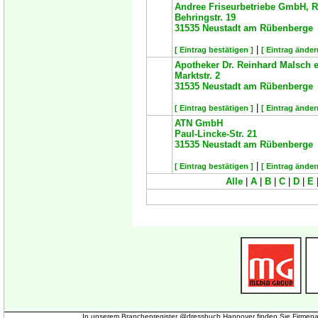
Andree Friseurbetriebe GmbH, R
Behringstr. 19
31535
Neustadt am Rübenberge
|
[ Eintrag bestätigen ]
[ Eintrag änder
Apotheker Dr. Reinhard Malsch e
Marktstr. 2
31535
Neustadt am Rübenberge
|
[ Eintrag bestätigen ]
[ Eintrag änder
ATN GmbH
Paul-Lincke-Str. 21
31535
Neustadt am Rübenberge
|
[ Eintrag bestätigen ]
[ Eintrag änder
Alle
|
A
|
B
|
C
|
D
|
E
In unserem Branchenregister @dressbuch Hannover finden Sie Firmena