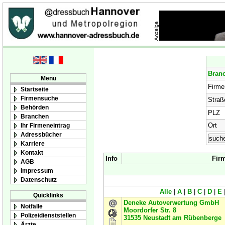
Bran
Menu
Firm
Startseite
Firmensuche
Straß
Behörden
PLZ
Branchen
Ort
Ihr Firmeneintrag
Adressbücher
Karriere
Kontakt
Info
Fir
AGB
Impressum
Datenschutz
Alle
|
A
|
B
|
C
|
D
|
E
Quicklinks
Deneke Autoverwertung GmbH
Notfälle
Moordorfer Str. 8
Polizeidienststellen
31535
Neustadt am Rübenberge
Ärzte