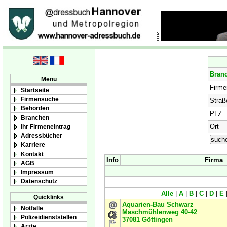
Bran
Menu
Firm
Startseite
Firmensuche
Straß
Behörden
PLZ
Branchen
Ort
Ihr Firmeneintrag
Adressbücher
Karriere
Kontakt
Info
Firma
AGB
Impressum
Datenschutz
Alle
|
A
|
B
|
C
|
D
|
E
Quicklinks
Aquarien-Bau Schwarz
Notfälle
Maschmühlenweg 40-42
Polizeidienststellen
37081
Göttingen
Ärzte