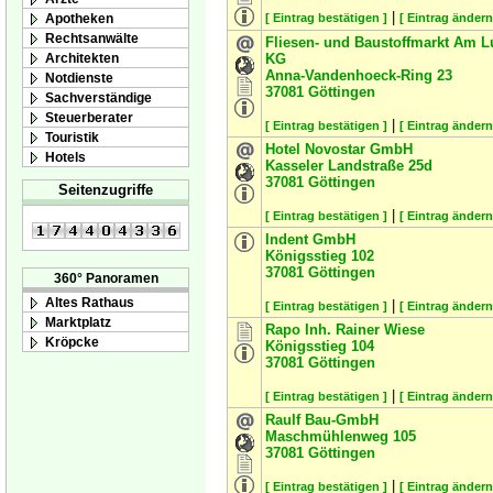
|
Apotheken
[ Eintrag bestätigen ]
[ Eintrag ändern
Rechtsanwälte
Fliesen- und Baustoffmarkt Am L
Architekten
KG
Anna-Vandenhoeck-Ring 23
Notdienste
37081
Göttingen
Sachverständige
Steuerberater
|
[ Eintrag bestätigen ]
[ Eintrag ändern
Touristik
Hotel Novostar GmbH
Hotels
Kasseler Landstraße 25d
37081
Göttingen
Seitenzugriffe
|
[ Eintrag bestätigen ]
[ Eintrag ändern
Indent GmbH
Königsstieg 102
37081
Göttingen
360° Panoramen
Altes Rathaus
|
[ Eintrag bestätigen ]
[ Eintrag ändern
Marktplatz
Rapo Inh. Rainer Wiese
Kröpcke
Königsstieg 104
37081
Göttingen
|
[ Eintrag bestätigen ]
[ Eintrag ändern
Raulf Bau-GmbH
Maschmühlenweg 105
37081
Göttingen
|
[ Eintrag bestätigen ]
[ Eintrag ändern