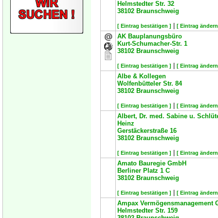
Helmstedter Str. 32
38102
Braunschweig
|
[ Eintrag bestätigen ]
[ Eintrag ändern
AK Bauplanungsbüro
Kurt-Schumacher-Str. 1
38102
Braunschweig
|
[ Eintrag bestätigen ]
[ Eintrag ändern
Albe & Kollegen
Wolfenbütteler Str. 84
38102
Braunschweig
|
[ Eintrag bestätigen ]
[ Eintrag ändern
Albert, Dr. med. Sabine u. Schlüte
Heinz
Gerstäckerstraße 16
38102
Braunschweig
|
[ Eintrag bestätigen ]
[ Eintrag ändern
Amato Bauregie GmbH
Berliner Platz 1 C
38102
Braunschweig
|
[ Eintrag bestätigen ]
[ Eintrag ändern
Ampax Vermögensmanagement
Helmstedter Str. 159
38102
Braunschweig