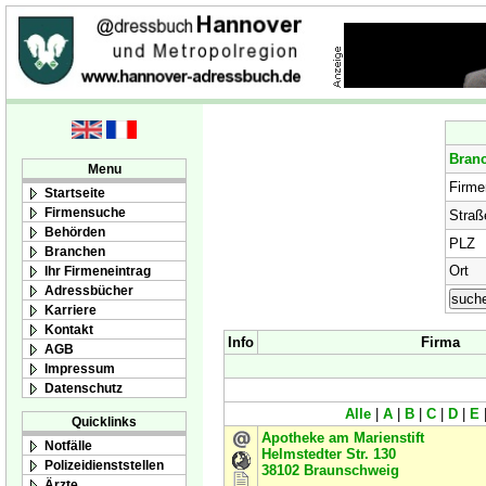
Bran
Menu
Firm
Startseite
Firmensuche
Straß
Behörden
PLZ
Branchen
Ort
Ihr Firmeneintrag
Adressbücher
Karriere
Kontakt
Info
Firma
AGB
Impressum
Datenschutz
Alle
|
A
|
B
|
C
|
D
|
E
Quicklinks
Apotheke am Marienstift
Notfälle
Helmstedter Str. 130
Polizeidienststellen
38102
Braunschweig
Ärzte