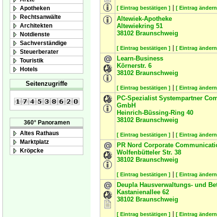
|
Apotheken
[ Eintrag bestätigen ]
[ Eintrag ändern
Rechtsanwälte
Altewiek-Apotheke
Architekten
Altewiekring 51
38102
Braunschweig
Notdienste
Sachverständige
|
[ Eintrag bestätigen ]
[ Eintrag ändern
Steuerberater
Learn-Business
Touristik
Körnerstr. 6
Hotels
38102
Braunschweig
Seitenzugriffe
|
[ Eintrag bestätigen ]
[ Eintrag ändern
PC-Spezialist Systempartner Com
GmbH
Heinrich-Büssing-Ring 40
38102
Braunschweig
360° Panoramen
Altes Rathaus
|
[ Eintrag bestätigen ]
[ Eintrag ändern
Marktplatz
PR Nord Corporate Communicati
Kröpcke
Wolfenbütteler Str. 38
38102
Braunschweig
|
[ Eintrag bestätigen ]
[ Eintrag ändern
Deupla Hausverwaltungs- und B
Kastanienallee 62
38102
Braunschweig
|
[ Eintrag bestätigen ]
[ Eintrag ändern