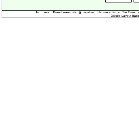
In unserem Branchenregister @dressbuch Hannover finden Sie Firmena
Dieses Layout basi