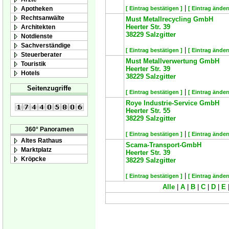
|
Apotheken
[ Eintrag bestätigen ]
[ Eintrag änder
Rechtsanwälte
Must Metallrecycling GmbH
Heerter Str. 39
Architekten
38229
Salzgitter
Notdienste
Sachverständige
|
[ Eintrag bestätigen ]
[ Eintrag änder
Steuerberater
Must Metallverwertung GmbH
Touristik
Heerter Str. 39
Hotels
38229
Salzgitter
Seitenzugriffe
|
[ Eintrag bestätigen ]
[ Eintrag änder
Roye Industrie-Service GmbH
Heerter Str. 55
38229
Salzgitter
360° Panoramen
|
[ Eintrag bestätigen ]
[ Eintrag änder
Altes Rathaus
Scama-Transport-GmbH
Marktplatz
Heerter Str. 39
Kröpcke
38229
Salzgitter
|
[ Eintrag bestätigen ]
[ Eintrag änder
Alle
|
A
|
B
|
C
|
D
|
E