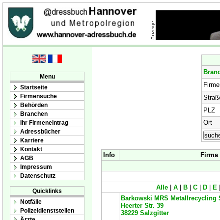
Bran
Menu
Firm
Startseite
Firmensuche
Straß
Behörden
PLZ
Branchen
Ort
Ihr Firmeneintrag
Adressbücher
Karriere
Kontakt
Info
Firma
AGB
Impressum
Datenschutz
Alle
|
A
|
B
|
C
|
D
|
E
Quicklinks
Barkowski MRS Metallrecycling 
Notfälle
Heerter Str. 39
Polizeidienststellen
38229
Salzgitter
Ärzte