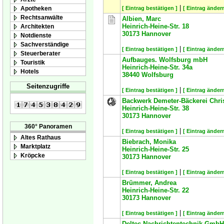
|
Apotheken
[ Eintrag bestätigen ]
[ Eintrag ändern
Rechtsanwälte
Albien, Marc
Heinrich-Heine-Str. 18
Architekten
30173
Hannover
Notdienste
Sachverständige
|
[ Eintrag bestätigen ]
[ Eintrag ändern
Steuerberater
Aufbauges. Wolfsburg mbH
Touristik
Heinrich-Heine-Str. 34a
Hotels
38440
Wolfsburg
Seitenzugriffe
|
[ Eintrag bestätigen ]
[ Eintrag ändern
Backwerk Demeter-Bäckerei Chris
Heinrich-Heine-Str. 38
30173
Hannover
360° Panoramen
|
[ Eintrag bestätigen ]
[ Eintrag ändern
Altes Rathaus
Biebrach, Monika
Marktplatz
Heinrich-Heine-Str. 25
Kröpcke
30173
Hannover
|
[ Eintrag bestätigen ]
[ Eintrag ändern
Brümmer, Andrea
Heinrich-Heine-Str. 22
30173
Hannover
|
[ Eintrag bestätigen ]
[ Eintrag ändern
Deltec Nachrichtentechnik GmbH