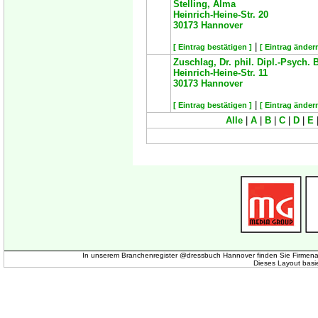
Stelling, Alma
Heinrich-Heine-Str. 20
30173
Hannover
|
[ Eintrag bestätigen ]
[ Eintrag ändern
Zuschlag, Dr. phil. Dipl.-Psych. 
Heinrich-Heine-Str. 11
30173
Hannover
|
[ Eintrag bestätigen ]
[ Eintrag ändern
Alle
|
A
|
B
|
C
|
D
|
E
In unserem Branchenregister @dressbuch Hannover finden Sie Firmena
Dieses Layout basi