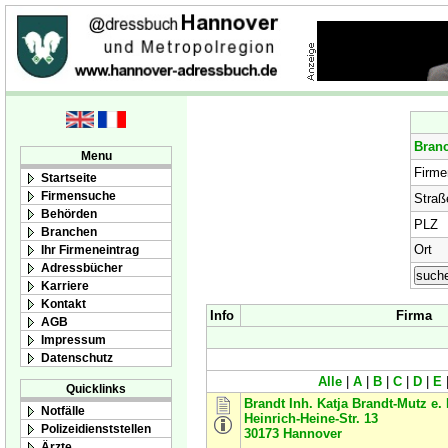
Bran
Menu
Firm
Startseite
Firmensuche
Straß
Behörden
PLZ
Branchen
Ort
Ihr Firmeneintrag
Adressbücher
Karriere
Kontakt
Info
Firma
AGB
Impressum
Datenschutz
Alle
|
A
|
B
|
C
|
D
|
E
Quicklinks
Brandt Inh. Katja Brandt-Mutz e.
Notfälle
Heinrich-Heine-Str. 13
Polizeidienststellen
30173
Hannover
Ärzte