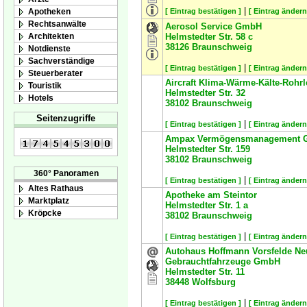
|
Apotheken
[ Eintrag bestätigen ]
[ Eintrag ändern
Rechtsanwälte
Aerosol Service GmbH
Architekten
Helmstedter Str. 58 c
38126
Braunschweig
Notdienste
Sachverständige
|
[ Eintrag bestätigen ]
[ Eintrag ändern
Steuerberater
Aircraft Klima-Wärme-Kälte-Roh
Touristik
Helmstedter Str. 32
Hotels
38102
Braunschweig
Seitenzugriffe
|
[ Eintrag bestätigen ]
[ Eintrag ändern
Ampax Vermögensmanagement
Helmstedter Str. 159
38102
Braunschweig
360° Panoramen
|
[ Eintrag bestätigen ]
[ Eintrag ändern
Altes Rathaus
Apotheke am Steintor
Marktplatz
Helmstedter Str. 1 a
Kröpcke
38102
Braunschweig
|
[ Eintrag bestätigen ]
[ Eintrag ändern
Autohaus Hoffmann Vorsfelde Ne
Gebrauchtfahrzeuge GmbH
Helmstedter Str. 11
38448
Wolfsburg
|
[ Eintrag bestätigen ]
[ Eintrag ändern