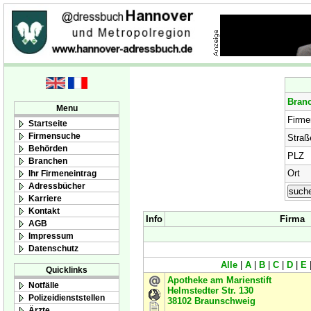
Bran
Menu
Firm
Startseite
Firmensuche
Straß
Behörden
PLZ
Branchen
Ort
Ihr Firmeneintrag
Adressbücher
Karriere
Kontakt
Info
Firma
AGB
Impressum
Datenschutz
Alle
|
A
|
B
|
C
|
D
|
E
Quicklinks
Apotheke am Marienstift
Notfälle
Helmstedter Str. 130
Polizeidienststellen
38102
Braunschweig
Ärzte