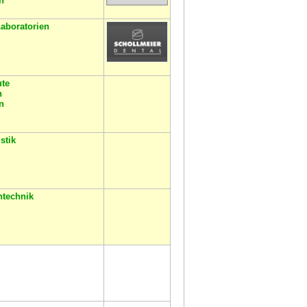
n
aboratorien
ute
n
n
stik
htechnik