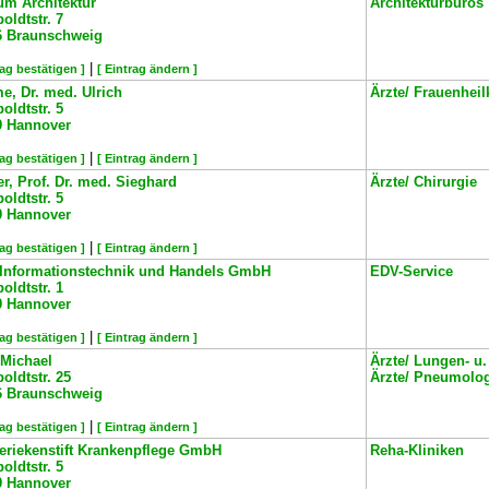
um Architektur
Architekturbüros
ldtstr. 7
6
Braunschweig
|
rag bestätigen ]
[ Eintrag ändern ]
, Dr. med. Ulrich
Ärzte/ Frauenhei
ldtstr. 5
9
Hannover
|
rag bestätigen ]
[ Eintrag ändern ]
r, Prof. Dr. med. Sieghard
Ärzte/ Chirurgie
ldtstr. 5
9
Hannover
|
rag bestätigen ]
[ Eintrag ändern ]
T Informationstechnik und Handels GmbH
EDV-Service
ldtstr. 1
9
Hannover
|
rag bestätigen ]
[ Eintrag ändern ]
 Michael
Ärzte/ Lungen- u
ldtstr. 25
Ärzte/ Pneumolo
6
Braunschweig
|
rag bestätigen ]
[ Eintrag ändern ]
eriekenstift Krankenpflege GmbH
Reha-Kliniken
ldtstr. 5
9
Hannover