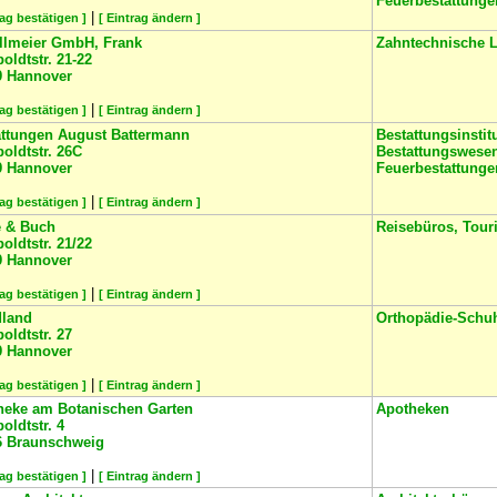
Feuerbestattunge
|
rag bestätigen ]
[ Eintrag ändern ]
llmeier GmbH, Frank
Zahntechnische L
ldtstr. 21-22
9
Hannover
|
rag bestätigen ]
[ Eintrag ändern ]
attungen August Battermann
Bestattungsinstit
oldtstr. 26C
Bestattungswese
9
Hannover
Feuerbestattunge
|
rag bestätigen ]
[ Eintrag ändern ]
e & Buch
Reisebüros, Touri
ldtstr. 21/22
9
Hannover
|
rag bestätigen ]
[ Eintrag ändern ]
land
Orthopädie-Schu
ldtstr. 27
9
Hannover
|
rag bestätigen ]
[ Eintrag ändern ]
heke am Botanischen Garten
Apotheken
ldtstr. 4
6
Braunschweig
|
rag bestätigen ]
[ Eintrag ändern ]