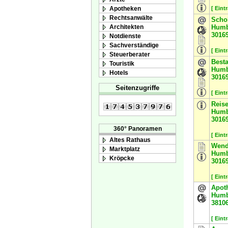
Apotheken
[ Eint
Rechtsanwälte
Scho
Architekten
Humbo
3016
Notdienste
Sachverständige
[ Eint
Steuerberater
Best
Touristik
Humb
Hotels
3016
Seitenzugriffe
[ Eint
Reis
Humbo
3016
360° Panoramen
[ Eint
Altes Rathaus
Wend
Marktplatz
Humbo
Kröpcke
3016
[ Eint
Apot
Humbo
3810
[ Eint